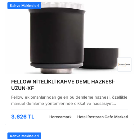
Kahve Makineleri
FELLOW NİTELİKLİ KAHVE DEML HAZNESİ-
UZUN-XF
Fellow ekipmanlarından gelen bu demleme haznesi, özellikle
manuel demleme yöntemlerinde dikkat ve hassasiyet
gerektiren süreçleri kolaylaştırmak amacıyla tasarlanmış.
Geniş bir kullanıcı kitlesine hitap etmesi bekleniyor…
3.626 TL
Horecamark — Hotel Restoran Cafe Marketi
Kahve Makineleri