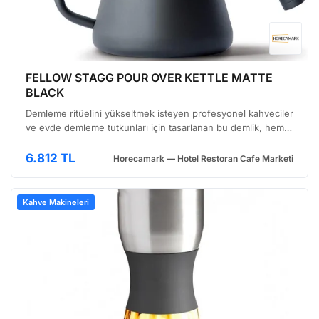
FELLOW STAGG POUR OVER KETTLE MATTE
BLACK
Demleme ritüelini yükseltmek isteyen profesyonel kahveciler
ve evde demleme tutkunları için tasarlanan bu demlik, hem
estetik görünümü hem de performansı ile öne çıkıyor. Mat
siyah yüzeyiyle modern mutfaklara zarafet kat…
6.812 TL
Horecamark — Hotel Restoran Cafe Marketi
Kahve Makineleri