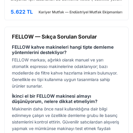
döküm tekniklerinde (pour-over) üstün performans sunmak
üzere geliştirilmiştir. Estetik görünümüyle ol…
5.622 TL
Kariyer Mutfak — Endüstriyel Mutfak Ekipmanları
FELLOW — Sıkça Sorulan Sorular
FELLOW kahve makineleri hangi tipte demleme
yöntemlerini destekliyor?
FELLOW markası, ağırlıklı olarak manuel ve yarı
otomatik espresso makinelerine odaklanıyor; bazı
modellerde de filtre kahve hazırlama imkanı bulunuyor.
Genellikle ev tipi kullanıma uygun tasarımlara sahip
ürünler sunarlar.
İkinci el bir FELLOW makinesi almayı
düşünüyorum, nelere dikkat etmeliyim?
Makinenin daha önce nasıl kullanıldığına dair bilgi
edinmeye çalışın ve özellikle demleme grubu ile basınç
sistemlerini kontrol ettirin. Güvenilir satıcılardan alışveriş
yapmak ve mümkünse makinayı test etmek faydalı