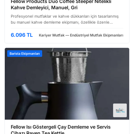
Fellow Products Duo Coffee Steeper Nitelikli
Kahve Demleyici, Manuel, Gri
Profesyonel mutfaklar ve kahve dükkanları için tasarlanmış
bu manuel kahve demleme ekipmanı, özellikle özenle
hazırlanmış kahve deneyimi sunmayı hedefleyen işletmeler
için ideal bir çözüm. Geleneksel French press yöntemi…
6.096 TL
Kariyer Mutfak — Endüstriyel Mutfak Ekipmanları
Barista Ekipmanları
Fellow Isı Göstergeli Çay Demleme ve Servis
Cihazı Raven Tea Kettle