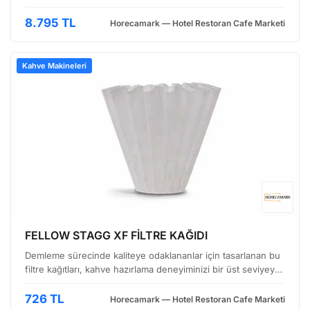
performansı doğrudan etkiler. Fellow Stagg Pour Over
Kettle, bu noktada özellikle elle demleme (pour over)
8.795 TL
Horecamark — Hotel Restoran Cafe Marketi
yöntemin…
Kahve Makineleri
FELLOW STAGG XF FİLTRE KAĞIDI
Demleme sürecinde kaliteye odaklananlar için tasarlanan bu
filtre kağıtları, kahve hazırlama deneyiminizi bir üst seviyeye
taşımak için hazır. Özellikle pour-over demleme yöntemleri
için üretilmiş olan bu kağıtlar, kahve…
726 TL
Horecamark — Hotel Restoran Cafe Marketi