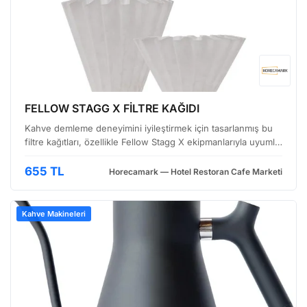
FELLOW STAGG X FİLTRE KAĞIDI
Kahve demleme deneyimini iyileştirmek için tasarlanmış bu
filtre kağıtları, özellikle Fellow Stagg X ekipmanlarıyla uyumlu
olacak şekilde üretilmiştir. Fakat bu, yalnızca Stagg
ekipmanlarıyla sınırlı kalmayan, geniş bir …
655 TL
Horecamark — Hotel Restoran Cafe Marketi
Kahve Makineleri