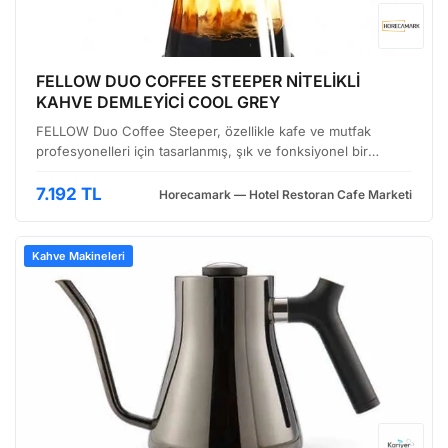
FELLOW DUO COFFEE STEEPER NİTELİKLİ
KAHVE DEMLEYİCİ COOL GREY
FELLOW Duo Coffee Steeper, özellikle kafe ve mutfak
profesyonelleri için tasarlanmış, şık ve fonksiyonel bir
demleme ekipmanıdır. 3. nesil kahve demleme teknolojisine
uygun, manuel ve kontrollü bir demleme deneyimi sunar…
7.192 TL
Horecamark — Hotel Restoran Cafe Marketi
Kahve Makineleri