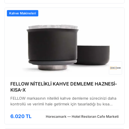
Kahve Makineleri
FELLOW NİTELİKLİ KAHVE DEMLEME HAZNESİ-
KISA-X
FELLOW markasının nitelikli kahve demleme sürecinizi daha
kontrollü ve verimli hale getirmek için tasarladığı bu kısa
hazne, özellikle ofis ortamlarında veya yoğun kullanımlarda
pratikliği ön plana çıkarıyor. Estetik tas…
6.020 TL
Horecamark — Hotel Restoran Cafe Marketi