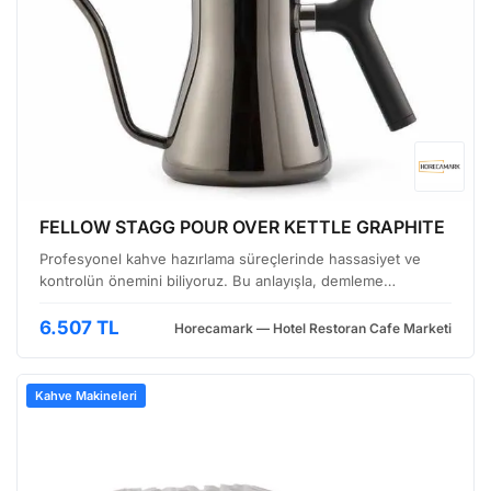
FELLOW STAGG POUR OVER KETTLE GRAPHITE
Profesyonel kahve hazırlama süreçlerinde hassasiyet ve
kontrolün önemini biliyoruz. Bu anlayışla, demleme
deneyiminizi bir üst seviyeye taşıyacak, grafik tasarımlı bu
cezveyi sunuyoruz. Estetik görünümüyle mutfağınıza şı…
6.507 TL
Horecamark — Hotel Restoran Cafe Marketi
Kahve Makineleri