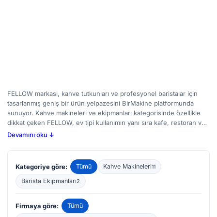
FELLOW markası, kahve tutkunları ve profesyonel baristalar için
tasarlanmış geniş bir ürün yelpazesini BirMakine platformunda
sunuyor. Kahve makineleri ve ekipmanları kategorisinde özellikle
dikkat çeken FELLOW, ev tipi kullanımın yanı sıra kafe, restoran ve
oteller gibi işletmelerin ihtiyaçlarını karşılayabilecek çözümler
Devamını oku ↓
geliştiriyor. Bu makineler, çekirdek kahveyi öğütmekten demleme
sürecine kadar her aşamada kontrol imkanı sunarak, barista
deneyimini bireysel kullanıcılara da taşımayı hedefliyor.
Kategoriye göre:
Tümü
Kahve Makineleri
11
BirMakine’de yer alan FELLOW ilanlarını inceleyerek, hem yeni hem
de ikinci el seçeneklerini karşılaştırabilir, bütçenize ve kullanım
Barista Ekipmanları
2
amacınıza en uygun makineyi bulabilirsiniz. Kalibrasyon hassasiyeti,
sıcaklık kontrolü ve dayanıklılık gibi özellikler, bu alanda ekipman
Firmaya göre:
Tümü
seçimi yaparken dikkate alınması gereken unsurlar arasında yer