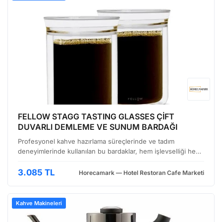
FELLOW STAGG TASTING GLASSES ÇİFT
DUVARLI DEMLEME VE SUNUM BARDAĞI
Profesyonel kahve hazırlama süreçlerinde ve tadım
deneyimlerinde kullanılan bu bardaklar, hem işlevselliği hem
de estetik tasarımı bir araya getiriyor. Özellikle kahve
dükkanları, özel tadım etkinlikleri ve barista eğiti…
3.085 TL
Horecamark — Hotel Restoran Cafe Marketi
Kahve Makineleri