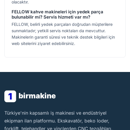
olacaktır.
FELLOW kahve makineleri için yedek parça
bulunabilir mi? Servis hizmeti var mı?
FELLOW, belirli yedek parçaları doğrudan müşterilere
sunmaktadır; yetkili servis noktaları da mevcuttur.
Makinelerin garanti süresi ve teknik destek bilgileri için
web sitelerini ziyaret edebilirsiniz.
1
birmakine
BirMakine
Türkiye'nin kapsamlı iş makinesi ve endüstriyel
ekipman ilan platformu. Ekskavatör, beko loder,
forklift, telehandler ve vinçlerden CNC tezgâhları,