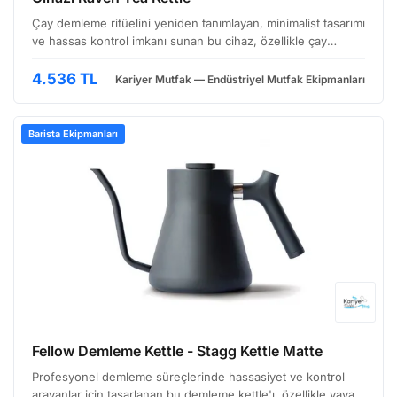
Çay demleme ritüelini yeniden tanımlayan, minimalist tasarımı
ve hassas kontrol imkanı sunan bu cihaz, özellikle çay
tutkunları ve profesyonel mutfaklar için tasarlanmıştır. Estetik
görünümüyle mutfak tezgahınızda şıklık…
4.536 TL
Kariyer Mutfak — Endüstriyel Mutfak Ekipmanları
Barista Ekipmanları
Fellow Demleme Kettle - Stagg Kettle Matte
Profesyonel demleme süreçlerinde hassasiyet ve kontrol
arayanlar için tasarlanan bu demleme kettle'ı, özellikle yavaş