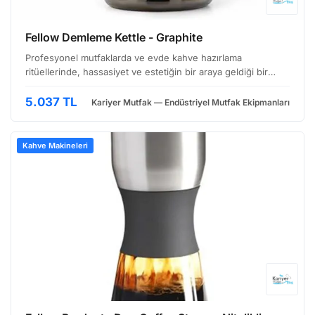
Fellow Demleme Kettle - Graphite
Profesyonel mutfaklarda ve evde kahve hazırlama
ritüellerinde, hassasiyet ve estetiğin bir araya geldiği bir
deneyim sunan bu demleme kettle, modern tasarım ve
fonksiyonelliği bir araya getiriyor. Özellikle üçüncü dalga …
5.037 TL
Kariyer Mutfak — Endüstriyel Mutfak Ekipmanları
Kahve Makineleri