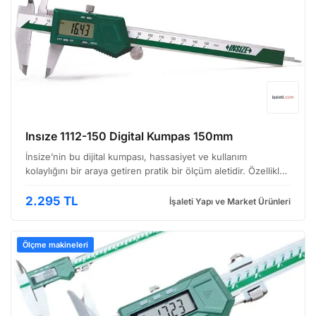
Insıze 1112-150 Digital Kumpas 150mm
İnsize’nin bu dijital kumpası, hassasiyet ve kullanım
kolaylığını bir araya getiren pratik bir ölçüm aletidir. Özellikle
metal işleme, makine mühendisliği, kalıpçılık gibi endüstriyel
uygulamalarda sıklıkla tercih ediliy…
2.295 TL
İşaleti Yapı ve Market Ürünleri
Ölçme makineleri