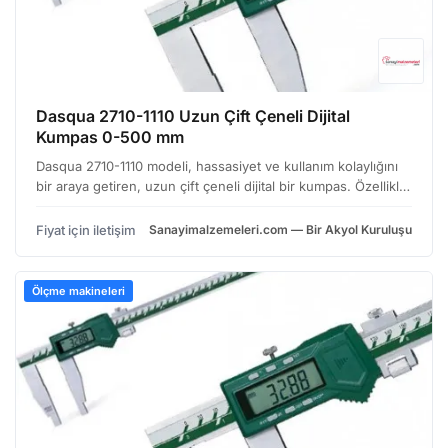
Dasqua 2710-1110 Uzun Çift Çeneli Dijital
Kumpas 0-500 mm
Dasqua 2710-1110 modeli, hassasiyet ve kullanım kolaylığını
bir araya getiren, uzun çift çeneli dijital bir kumpas. Özellikle
metal işleme, makine imalatı ve tesviş gibi alanlarda çalışan
profesyoneller için tasarlanmış.…
Fiyat için iletişim
Sanayimalzemeleri.com — Bir Akyol Kuruluşu
Ölçme makineleri