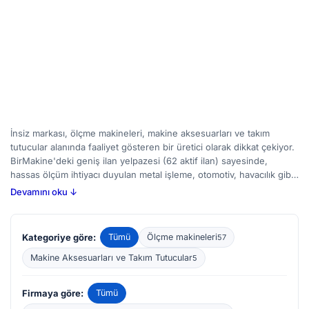
İnsiz markası, ölçme makineleri, makine aksesuarları ve takım
tutucular alanında faaliyet gösteren bir üretici olarak dikkat çekiyor.
BirMakine'deki geniş ilan yelpazesi (62 aktif ilan) sayesinde,
hassas ölçüm ihtiyacı duyulan metal işleme, otomotiv, havacılık gibi
sektörlerde çalışan profesyoneller için çeşitli seçenekler
Devamını oku ↓
sunulmaktadır. Bu kategorideki ürünler; parçaların boyutlarını
kontrol etmek, hataları tespit etmek ve üretim süreçlerini
iyileştirmek amacıyla kullanılır. Alıcılar, ürünlerin ölçüm doğruluğu,
Kategoriye göre:
Tümü
Ölçme makineleri
57
tekrarlanabilirliği, kullanım kolaylığı ve dayanıklılığı gibi özelliklerine
dikkat ederek seçim yapabilir. BirMakine platformu üzerinden hem
Makine Aksesuarları ve Takım Tutucular
5
yeni hem de ikinci el ilanları inceleyerek bütçenize ve ihtiyaçlarınıza
uygun çözümler bulabilirsiniz.
Firmaya göre:
Tümü