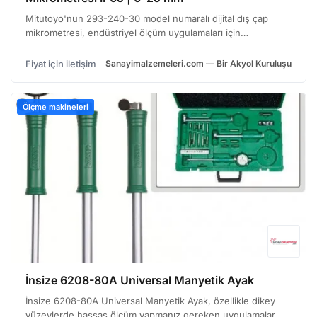
Mitutoyo'nun 293-240-30 model numaralı dijital dış çap
mikrometresi, endüstriyel ölçüm uygulamaları için
tasarlanmış, dayanıklı ve hassas bir ölçüm aletidir. Özellikle
zorlu çalışma koşullarında güvenilir performans sunm…
Fiyat için iletişim
Sanayimalzemeleri.com — Bir Akyol Kuruluşu
Ölçme makineleri
İnsize 6208-80A Universal Manyetik Ayak
İnsize 6208-80A Universal Manyetik Ayak, özellikle dikey
yüzeylerde hassas ölçüm yapmanız gereken uygulamalar