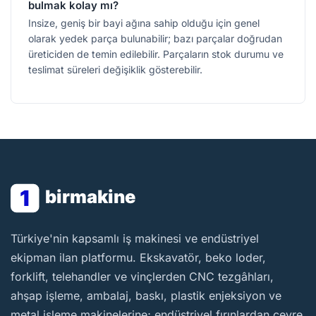
bulmak kolay mı?
Insize, geniş bir bayi ağına sahip olduğu için genel
olarak yedek parça bulunabilir; bazı parçalar doğrudan
üreticiden de temin edilebilir. Parçaların stok durumu ve
teslimat süreleri değişiklik gösterebilir.
1
birmakine
BirMakine
Türkiye'nin kapsamlı iş makinesi ve endüstriyel
ekipman ilan platformu. Ekskavatör, beko loder,
forklift, telehandler ve vinçlerden CNC tezgâhları,
ahşap işleme, ambalaj, baskı, plastik enjeksiyon ve
metal işleme makinelerine; endüstriyel fırınlardan çevre