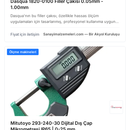
Dasqua 1820-0100 Filler Çakısı 0.05mm -
1.00mm
Dasqua'nın bu filler çakısı, özellikle hassas ölçüm
uygulamaları için tasarlanmış, profesyonel kullanıma uygun
bir ölçüm aletidir. Metal işleme, saatçilik, mühendislik ve
benzeri alanlarda, milimetrenin onda birinden bir…
Fiyat için iletişim
Sanayimalzemeleri.com — Bir Akyol Kuruluşu
Ölçme makineleri
Mitutoyo 293-240-30 Dijital Dış Çap
Mikrometresi IP65 | 0-25 mm