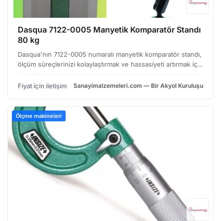
Dasqua 7122-0005 Manyetik Komparatör Standı
80 kg
Dasqua'nın 7122-0005 numaralı manyetik komparatör standı,
ölçüm süreçlerinizi kolaylaştırmak ve hassasiyeti artırmak için
tasarlanmış, sağlam ve kullanışlı bir çözümdür. Özellikle
komparatörlerin sabitlenmesi ve farklı a…
Fiyat için iletişim
Sanayimalzemeleri.com — Bir Akyol Kuruluşu
Ölçme makineleri