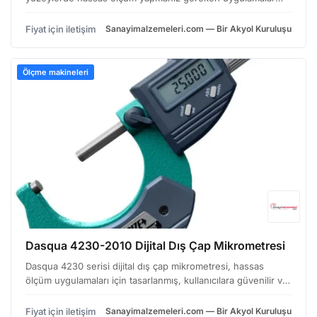
için tasarlanmış, kullanışlı bir ölçüm aracıdır. Bu ayak,
geleneksel şablonlar veya lazer ölçüm sistemlerine a…
Fiyat için iletişim
Sanayimalzemeleri.com — Bir Akyol Kuruluşu
Ölçme makineleri
Dasqua 4230-2010 Dijital Dış Çap Mikrometresi
Dasqua 4230 serisi dijital dış çap mikrometresi, hassas
ölçüm uygulamaları için tasarlanmış, kullanıcılara güvenilir ve
kolay okunabilir sonuçlar sunan bir ölçüm aletidir. Özellikle
seri üretim, kalite kontrol ve mühendi…
Fiyat için iletişim
Sanayimalzemeleri.com — Bir Akyol Kuruluşu