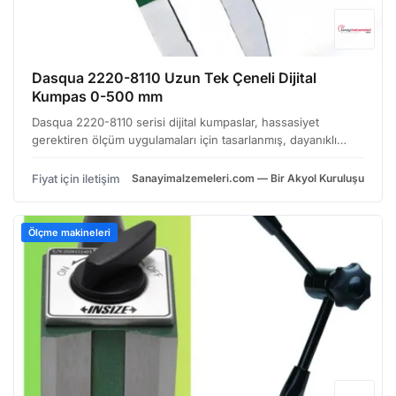
Dasqua 2220-8110 Uzun Tek Çeneli Dijital
Kumpas 0-500 mm
Dasqua 2220-8110 serisi dijital kumpaslar, hassasiyet
gerektiren ölçüm uygulamaları için tasarlanmış, dayanıklı
yapılı ve kullanıcı dostu bir çözümdür. Özellikle metal işleme,
makine mühendisliği, otomotiv ve elektronik …
Fiyat için iletişim
Sanayimalzemeleri.com — Bir Akyol Kuruluşu
Ölçme makineleri