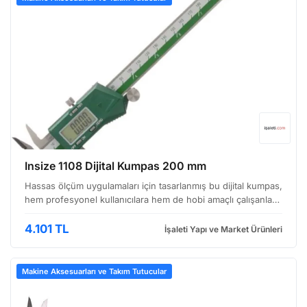
Insize 1108 Dijital Kumpas 200 mm
Hassas ölçüm uygulamaları için tasarlanmış bu dijital kumpas,
hem profesyonel kullanıcılara hem de hobi amaçlı çalışanlara
hitap eden, kullanışlı ve güvenilir bir araçtır. Sağlam yapısı ve
kolay okunabilir LCD ekranı ile…
4.101 TL
İşaleti Yapı ve Market Ürünleri
Makine Aksesuarları ve Takım Tutucular