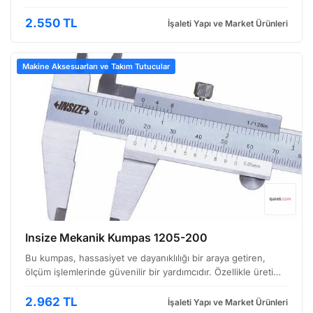
bir ölçüm aletidir. Özellikle metal işleme, makine
mühendisliği, hassas parçaların üretimi ve kalit…
2.550 TL
İşaleti Yapı ve Market Ürünleri
Makine Aksesuarları ve Takım Tutucular
Insize Mekanik Kumpas 1205-200
Bu kumpas, hassasiyet ve dayanıklılığı bir araya getiren,
ölçüm işlemlerinde güvenilir bir yardımcıdır. Özellikle üretim
hatlarında, atölyelerde ve teknik inceleme süreçlerinde
sıklıkla tercih edilir. Hassas Ölçümler İçi…
2.962 TL
İşaleti Yapı ve Market Ürünleri