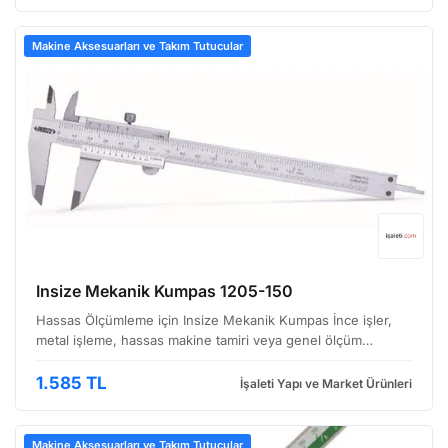
Makine Aksesuarları ve Takım Tutucular
Insize Mekanik Kumpas 1205-150
Hassas Ölçümleme için Insize Mekanik Kumpas İnce işler,
metal işleme, hassas makine tamiri veya genel ölçüm
ihtiyaçlarınız için tasarlanmış bu mekanik kumpas, Insize'ın
kalitesini ve güvenilirliğini bir araya getiriyor. …
1.585 TL
İşaleti Yapı ve Market Ürünleri
Makine Aksesuarları ve Takım Tutucular