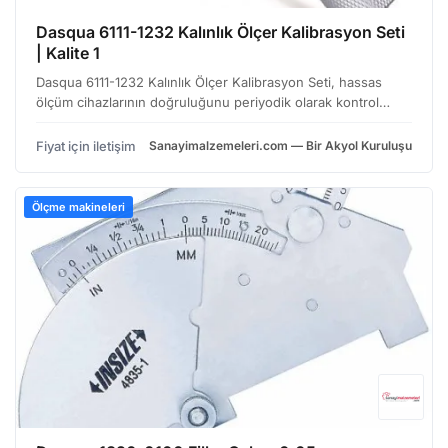
Dasqua 6111-1232 Kalınlık Ölçer Kalibrasyon Seti
| Kalite 1
Dasqua 6111-1232 Kalınlık Ölçer Kalibrasyon Seti, hassas
ölçüm cihazlarının doğruluğunu periyodik olarak kontrol
etmek ve kalibre etmek için tasarlanmış kapsamlı bir settir.
Özellikle kalınlık ölçerler'in (mikrometreler)…
Fiyat için iletişim
Sanayimalzemeleri.com — Bir Akyol Kuruluşu
Ölçme makineleri