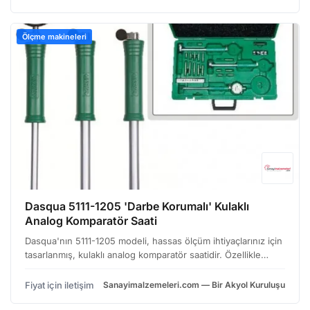
Ölçme makineleri
Dasqua 5111-1205 'Darbe Korumalı' Kulaklı
Analog Komparatör Saati
Dasqua'nın 5111-1205 modeli, hassas ölçüm ihtiyaçlarınız için
tasarlanmış, kulaklı analog komparatör saatidir. Özellikle
üretim hatlarında, kalite kontrol süreçlerinde ve hassas parça
imalatında sıklıkla tercih edilen bu…
Fiyat için iletişim
Sanayimalzemeleri.com — Bir Akyol Kuruluşu