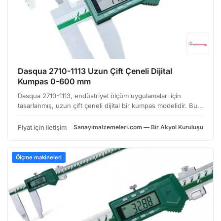
Dasqua 2710-1113 Uzun Çift Çeneli Dijital
Kumpas 0-600 mm
Dasqua 2710-1113, endüstriyel ölçüm uygulamaları için
tasarlanmış, uzun çift çeneli dijital bir kumpas modelidir. Bu
cihaz, geniş ölçüm aralığı, hassas ölçümler ve kullanıcı dostu
arayüzü ile dikkat çekiyor. Özellikle me…
Fiyat için iletişim
Sanayimalzemeleri.com — Bir Akyol Kuruluşu
Ölçme makineleri