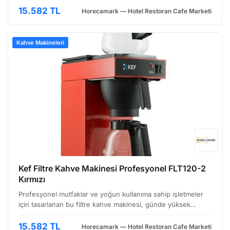
üretilmiştir. Dayanıklı paslanmaz çelik gövdesi, uzun öm…
15.582 TL
Horecamark — Hotel Restoran Cafe Marketi
Kahve Makineleri
Kef Filtre Kahve Makinesi Profesyonel FLT120-2
Kırmızı
Profesyonel mutfaklar ve yoğun kullanıma sahip işletmeler
için tasarlanan bu filtre kahve makinesi, günde yüksek
hacimde kahve hazırlama ihtiyacını karşılamak üzere
geliştirilmiştir. Kırmızı renkli şık tasarımıyla hem iş…
15.582 TL
Horecamark — Hotel Restoran Cafe Marketi