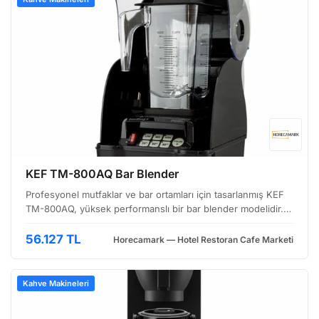
KEF TM-800AQ Bar Blender
Profesyonel mutfaklar ve bar ortamları için tasarlanmış KEF
TM-800AQ, yüksek performanslı bir bar blender modelidir.
Dayanıklı yapısı ve etkili karıştırma özelliği ile özellikle
kokteyller, smoothie'ler ve buzlu içecekle…
56.127 TL
Horecamark — Hotel Restoran Cafe Marketi
Kahve Makineleri