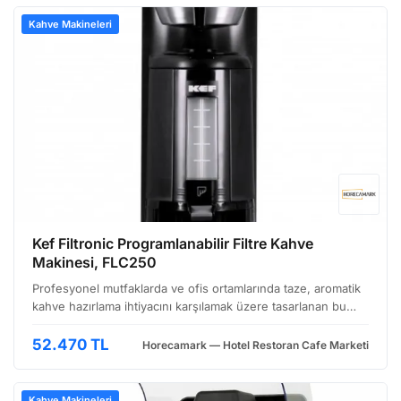
Kahve Makineleri
Kef Filtronic Programlanabilir Filtre Kahve
Makinesi, FLC250
Profesyonel mutfaklarda ve ofis ortamlarında taze, aromatik
kahve hazırlama ihtiyacını karşılamak üzere tasarlanan bu
filtre kahve makinesi, KEF'in Filtronic serisine aittir. FLC250
modeli, programlanabilir özellikleri v…
52.470 TL
Horecamark — Hotel Restoran Cafe Marketi
Kahve Makineleri