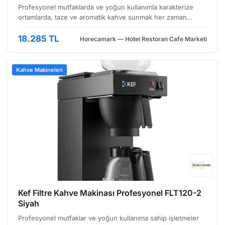
Profesyonel mutfaklarda ve yoğun kullanımla karakterize
ortamlarda, taze ve aromatik kahve sunmak her zaman
öncelikli bir gereklilik olmuştur. KEF Filtro FLT120-AP AirPot
Termoslu Filtre Kahve Makinesi, bu ihtiyaca cevap…
18.285 TL
Horecamark — Hotel Restoran Cafe Marketi
Kahve Makineleri
Kef Filtre Kahve Makinası Profesyonel FLT120-2
Siyah
Profesyonel mutfaklar ve yoğun kullanıma sahip işletmeler