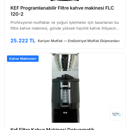
KEF Programlanabilir Filtre kahve makinesi FLC
120-2
Profesyonel mutfaklar ve yoğun işletmeler için tasarlanan bu
filtre kahve makinesi, günde yüksek hacimli kahve ihtiyacını
karşılamak üzere üretilmiştir. KEF FLC 120-2 modeli,
programlanabilir özelliğiyle kullanım kolaylı…
25.222 TL
Kariyer Mutfak — Endüstriyel Mutfak Ekipmanları
Kahve Makineleri
Kef Filtre Kahve Makinesi Dokunmatik