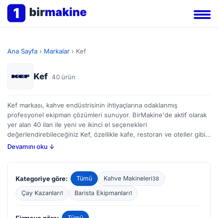
1
bir
makine
Ana Sayfa
›
Markalar
›
Kef
Kef
40 ürün
Kef markası, kahve endüstrisinin ihtiyaçlarına odaklanmış
profesyonel ekipman çözümleri sunuyor. BirMakine'de aktif olarak
yer alan 40 ilan ile yeni ve ikinci el seçenekleri
değerlendirebileceğiniz Kef, özellikle kafe, restoran ve oteller gibi
yoğun kullanıma sahip işletmeler için tasarlanmış kahve makineleri
Devamını oku ↓
ve barista ekipmanları konusunda uzmanlaşmış görünüyor. Bu
makineler, demleme hassasiyeti, sıcaklık kontrolü ve kullanım
kolaylığı gibi unsurlara dikkat ederek geliştirilmiş. Alıcılar, kapasite,
Kategoriye göre:
Tümü
Kahve Makineleri
38
güvenlik özellikleri ve bakım kolaylığı konularına odaklanarak
ihtiyaçlarını karşılayabilecekleri geniş bir yelpazeye sahip. Kahve
Çay Kazanları
Barista Ekipmanları
1
1
hazırlama sürecini optimize etmek isteyen profesyonellerin göz
atabileceği Kef ürünleri, BirMakine platformunda farklı bütçelere
Firmaya göre:
Tümü