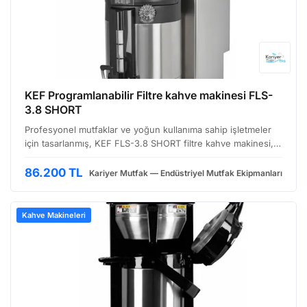
KEF Programlanabilir Filtre kahve makinesi FLS-
3.8 SHORT
Profesyonel mutfaklar ve yoğun kullanıma sahip işletmeler
için tasarlanmış, KEF FLS-3.8 SHORT filtre kahve makinesi,
hem lezzetli kahve demleme hem de kullanım kolaylığı sunan
bir ekipmandır. Bu model, özellikle sınırlı …
86.200 TL
Kariyer Mutfak — Endüstriyel Mutfak Ekipmanları
Kahve Makineleri