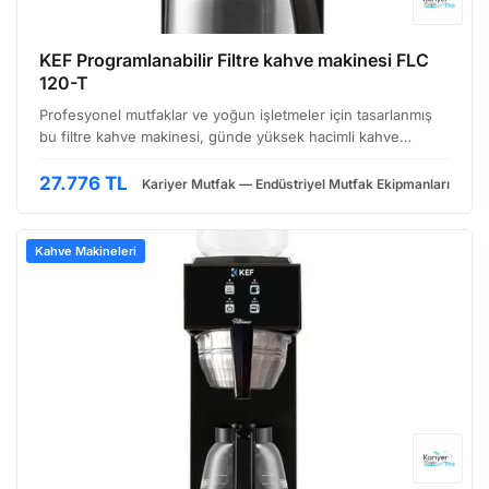
KEF Programlanabilir Filtre kahve makinesi FLC
120-T
Profesyonel mutfaklar ve yoğun işletmeler için tasarlanmış
bu filtre kahve makinesi, günde yüksek hacimli kahve
ihtiyacını karşılamak üzere geliştirilmiştir. Dayanıklı yapısı ve
programlanabilir özellikleri sayesinde hem…
27.776 TL
Kariyer Mutfak — Endüstriyel Mutfak Ekipmanları
Kahve Makineleri