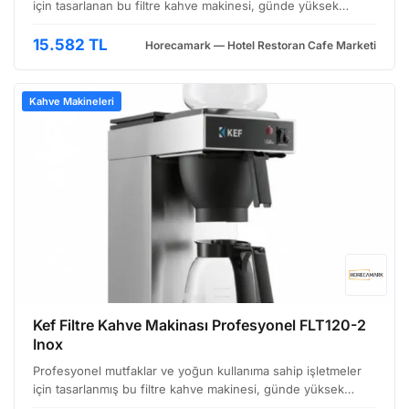
için tasarlanan bu filtre kahve makinesi, günde yüksek
hacimli kahve demleme ihtiyacını karşılamak üzere
geliştirilmiştir. Siyah renkli, dayanıklı gövdesi ve şık …
15.582 TL
Horecamark — Hotel Restoran Cafe Marketi
Kahve Makineleri
Kef Filtre Kahve Makinası Profesyonel FLT120-2
Inox
Profesyonel mutfaklar ve yoğun kullanıma sahip işletmeler
için tasarlanmış bu filtre kahve makinesi, günde yüksek
hacimde kahve demleme ihtiyacını karşılamak üzere