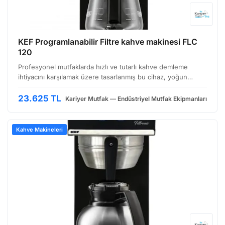
KEF Programlanabilir Filtre kahve makinesi FLC
120
Profesyonel mutfaklarda hızlı ve tutarlı kahve demleme
ihtiyacını karşılamak üzere tasarlanmış bu cihaz, yoğun
kullanım koşullarına uygun, dayanıklı yapısıyla dikkat çekiyor.
Özellikle otel, restoran, kafe ve diğer toplu…
23.625 TL
Kariyer Mutfak — Endüstriyel Mutfak Ekipmanları
Kahve Makineleri