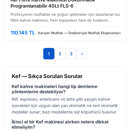
Programlanabilir 40Lt FLS-6
Profesyonel mutfaklar ve yoğun işletmeler için tasarlanan bu
filtre kahve makinesi, hem kapasitesi hem de kullanım
kolaylığı ile dikkat çekiyor. Özellikle büyük hacसमुühlü kahve
ihtiyacını karşılamak isteyen kafeler, ote…
110.145 TL
Kariyer Mutfak — Endüstriyel Mutfak Ekipmanları
1
2
3
›
Kef — Sıkça Sorulan Sorular
Kef kahve makineleri hangi tip demleme
yöntemlerini destekliyor?
Kef, espresso, americano ve latte gibi yaygın kahve
içecekleri için uygun olan yarı otomatik ve tam otomatik
modeller sunar; bazı modellerde süt köpürtücü bulunur.
İkinci el bir Kef makinesi alırken nelere dikkat
etmeliyim?