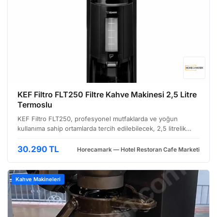
KEF Filtro FLT250 Filtre Kahve Makinesi 2,5 Litre
Termoslu
KEF Filtro FLT250, profesyonel mutfaklarda ve yoğun
kullanıma sahip ortamlarda tercih edilebilecek, 2,5 litrelik
kapasiteye sahip bir filtre kahve makinesidir. Makine,
özellikle otel, restoran, kafeterya ve catering hizm…
30.290 TL
Horecamark — Hotel Restoran Cafe Marketi
Kahve Makineleri