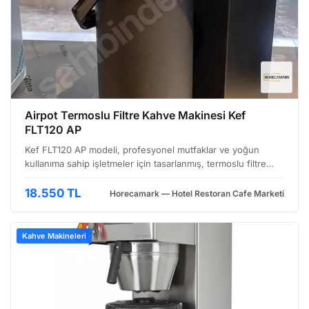
Airpot Termoslu Filtre Kahve Makinesi Kef
FLT120 AP
Kef FLT120 AP modeli, profesyonel mutfaklar ve yoğun
kullanıma sahip işletmeler için tasarlanmış, termoslu filtre
kahve makinesi çözümüdür. Bu makine, taze çekilmiş kahve
kırmasıylasıyla elde edilen aromatik kahveleri, u…
18.550 TL
Horecamark — Hotel Restoran Cafe Marketi
Kahve Makineleri