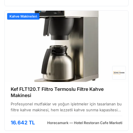
Kahve Makineleri
Kef FLT120.T Filtro Termoslu Filtre Kahve
Makinesi
Profesyonel mutfaklar ve yoğun işletmeler için tasarlanan bu
filtre kahve makinesi, hem lezzetli kahve sunma kapasitesi
hem de kullanım kolaylığı ile dikkat çekiyor. Özellikle otel,
restoran, kafe gibi yerlerde hızlı ve …
16.642 TL
Horecamark — Hotel Restoran Cafe Marketi