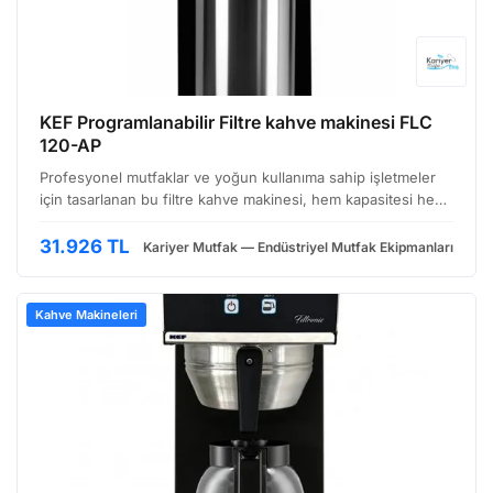
KEF Programlanabilir Filtre kahve makinesi FLC
120-AP
Profesyonel mutfaklar ve yoğun kullanıma sahip işletmeler
için tasarlanan bu filtre kahve makinesi, hem kapasitesi hem
de kullanım kolaylığı ile dikkat çekiyor. FLC 120-AP modeli,
özellikle büyük hacimli kahve demleme ih…
31.926 TL
Kariyer Mutfak — Endüstriyel Mutfak Ekipmanları
Kahve Makineleri