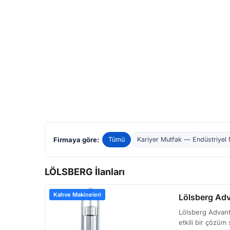
Firmaya göre:
Tümü
Kariyer Mutfak — Endüstriyel 
LÖLSBERG İlanları
Kahve Makineleri
Lölsberg Adv
Lölsberg Advanta
etkili bir çözüm 