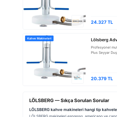
24.327 TL
Kahve Makineleri
Lölsberg Adv
Profesyonel mutf
Plus Seyyar Duşl
20.379 TL
LÖLSBERG — Sıkça Sorulan Sorular
LÖLSBERG kahve makineleri hangi tip kahveleri
LÖLSBERG makineleri espresso, americano ve cappucc