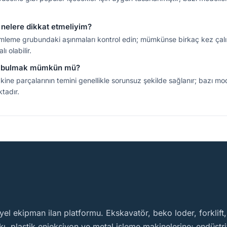
 nelere dikkat etmeliyim?
leme grubundaki aşınmaları kontrol edin; mümkünse birkaç kez çalıştı
ı olabilir.
ça bulmak mümkün mü?
ne parçalarının temini genellikle sorunsuz şekilde sağlanır; bazı model
ktadır.
yel ekipman ilan platformu. Ekskavatör, beko loder, forklift
, plastik enjeksiyon ve metal işleme makinelerine; endüstriy