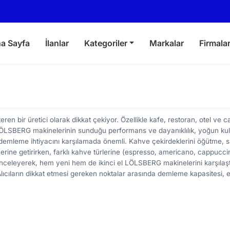
a Sayfa
İlanlar
Kategoriler
Markalar
Firmala
en bir üretici olarak dikkat çekiyor. Özellikle kafe, restoran, otel ve c
 LÖLSBERG makinelerinin sunduğu performans ve dayanıklılık, yoğun ku
demleme ihtiyacını karşılamada önemli. Kahve çekirdeklerini öğütme, s
 yerine getirirken, farklı kahve türlerine (espresso, americano, cappucc
inceleyerek, hem yeni hem de ikinci el LÖLSBERG makinelerini karşılaştır
Alıcıların dikkat etmesi gereken noktalar arasında demleme kapasitesi, ene