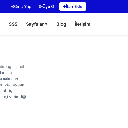
Giriş Yap
Üye Ol
İlan Ekle
r
SSS
Sayfalar
Blog
İletişim
atering hizmeti
llanıma
u ısıtma ve
ino vb.) uygun
abilir,
rji verimliliği