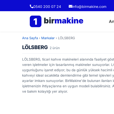
0540 200 07 24
info@birmakine.com
bir
makine
1
An
Ana Sayfa
›
Markalar
›
LÖLSBERG
LÖLSBERG
2 ürün
LÖLSBERG, ticari kahve makineleri alanında faaliyet göster
veren işletmeler için tasarlanmış makineler sunuyorlar.
uygunluğunu işaret ediyor; bu da günlük yüksek hacimli 
kahveyi ideal sıcaklıkta demlendirme gibi temel işlevleri
ayarlar imkanı sunuyorlar. BirMakine'de bulunan ilanları 
işletmenizin ihtiyaçlarına en uygun modeli bulabilirsiniz. 
ve bakım kolaylığı yer alıyor.