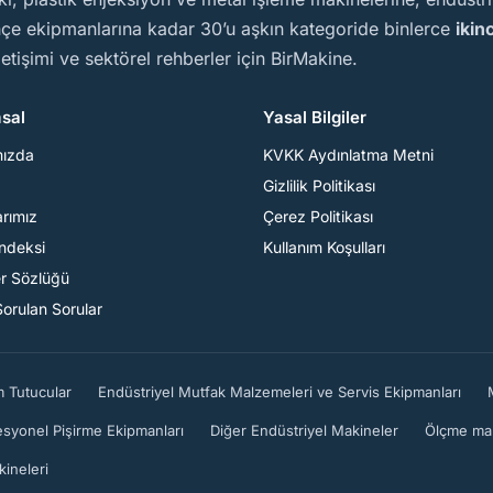
ahçe ekipmanlarına kadar 30’u aşkın kategoride binlerce
ikin
iletişimi ve sektörel rehberler için BirMakine.
sal
Yasal Bilgiler
mızda
KVKK Aydınlatma Metni
Gizlilik Politikası
arımız
Çerez Politikası
Endeksi
Kullanım Koşulları
er Sözlüğü
Sorulan Sorular
m Tutucular
Endüstriyel Mutfak Malzemeleri ve Servis Ekipmanları
esyonel Pişirme Ekipmanları
Diğer Endüstriyel Makineler
Ölçme mak
kineleri