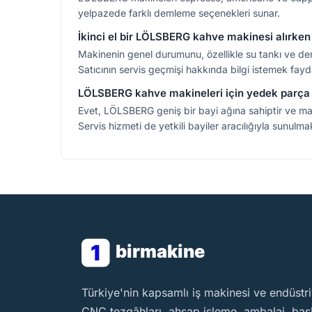
yelpazede farklı demleme seçenekleri sunar.
İkinci el bir LÖLSBERG kahve makinesi alırken
Makinenin genel durumunu, özellikle su tankı ve dem
Satıcının servis geçmişi hakkında bilgi istemek faydal
LÖLSBERG kahve makineleri için yedek par
Evet, LÖLSBERG geniş bir bayi ağına sahiptir ve maki
Servis hizmeti de yetkili bayiler aracılığıyla sunulma
1
birmakine
BirMakine
Türkiye'nin kapsamlı iş makinesi ve endüstri
CNC tezgâhları, ahşap işleme, ambalaj, baskı