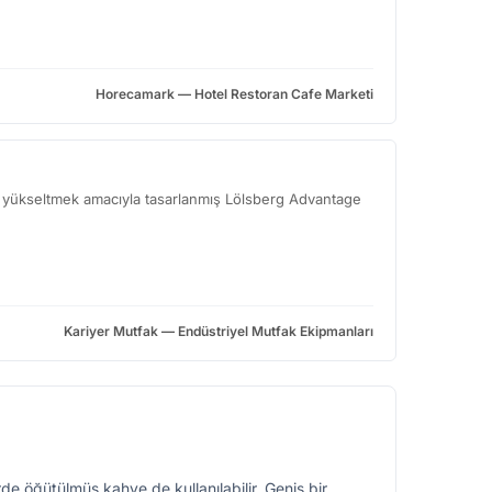
Horecamark — Hotel Restoran Cafe Marketi
nı yükseltmek amacıyla tasarlanmış Lölsberg Advantage
Kariyer Mutfak — Endüstriyel Mutfak Ekipmanları
e öğütülmüş kahve de kullanılabilir. Geniş bir