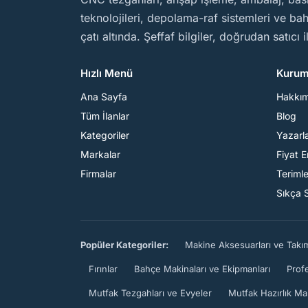
teknolojileri, depolama-raf sistemleri ve b
çatı altında. Şeffaf bilgiler, doğrudan satıcı 
Hızlı Menü
Kurum
Ana Sayfa
Hakkı
Tüm İlanlar
Blog
Kategoriler
Yazarl
Markalar
Fiyat 
Firmalar
Teriml
Sıkça 
Popüler Kategoriler:
Makine Aksesuarları ve Takı
Fırınlar
Bahçe Makinaları ve Ekipmanları
Prof
Mutfak Tezgahları ve Evyeler
Mutfak Hazırlık Ma