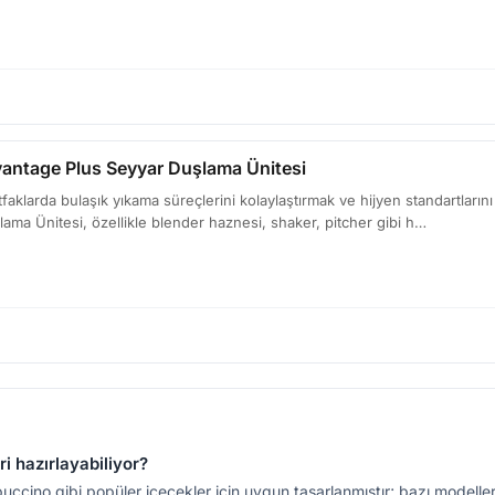
antage Plus Seyyar Duşlama Ünitesi
aklarda bulaşık yıkama süreçlerini kolaylaştırmak ve hijyen standartları
ama Ünitesi, özellikle blender haznesi, shaker, pitcher gibi h…
 hazırlayabiliyor?
ino gibi popüler içecekler için uygun tasarlanmıştır; bazı modellerd