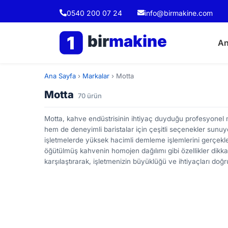
0540 200 07 24
info@birmakine.com
bir
makine
1
An
Ana Sayfa
›
Markalar
›
Motta
Motta
70 ürün
Motta, kahve endüstrisinin ihtiyaç duyduğu profesyonel m
hem de deneyimli baristalar için çeşitli seçenekler sunuyo
işletmelerde yüksek hacimli demleme işlemlerini gerçekle
öğütülmüş kahvenin homojen dağılımı gibi özellikler dikka
karşılaştırarak, işletmenizin büyüklüğü ve ihtiyaçları doğ