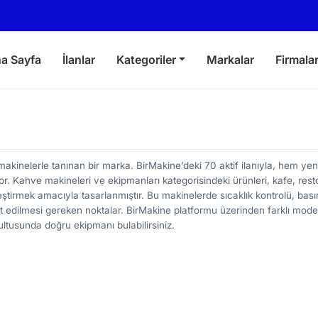
a Sayfa
İlanlar
Kategoriler
Markalar
Firmala
akinelerle tanınan bir marka. BirMakine’deki 70 aktif ilanıyla, hem yen
r. Kahve makineleri ve ekipmanları kategorisindeki ürünleri, kafe, resto
ştirmek amacıyla tasarlanmıştır. Bu makinelerde sıcaklık kontrolü, bası
t edilmesi gereken noktalar. BirMakine platformu üzerinden farklı model
rultusunda doğru ekipmanı bulabilirsiniz.