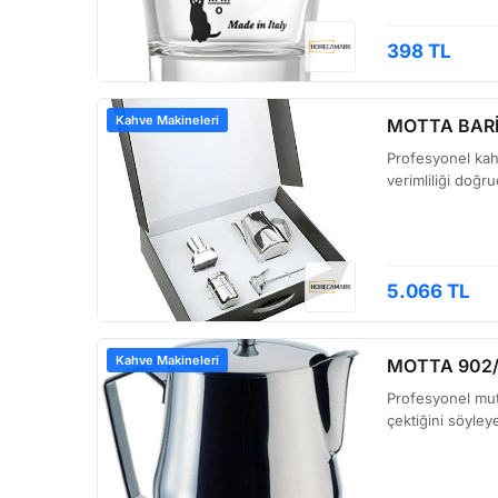
398 TL
Kahve Makineleri
MOTTA BARİ
Profesyonel kah
verimliliği doğr
5.066 TL
Kahve Makineleri
MOTTA 902/
Profesyonel mutf
çektiğini söyley