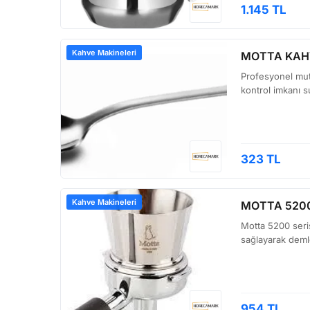
1.145 TL
Kahve Makineleri
MOTTA KAHV
Profesyonel mut
kontrol imkanı s
323 TL
Kahve Makineleri
MOTTA 5200
Motta 5200 seris
sağlayarak demle
954 TL