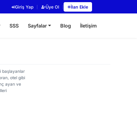
Giriş Yap
Üye Ol
İlan Ekle
r
SSS
Sayfalar
Blog
İletişim
i başlayanlar
ran, otel gibi
nç ayarı ve
leri