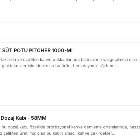
 SÜT POTU PITCHER 1000-Ml
aklarda ve özellikle kahve dükkanlarında baristaların vazgeçilmezi olan b
rt gibi teknikler için ideal olan bu ürün, hem dayanıklılığı hem …
 Dozaj Kabı - 58MM
bu dozaj kabı, özellikle profesyonel kahve demleme ortamlarında, hassas 
az çelikten üretilmiş olan bu kabın amacı, kahve çekirdekler…