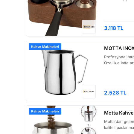
3.118 TL
Kahve Makineleri
MOTTA INOX
Profesyonel mutf
Özellikle latte a
2.528 TL
Kahve Makineleri
Motta Kahve
Motta'dan gelen 
kaliteli paslanm