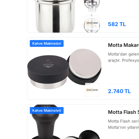
582 TL
Kahve Makineleri
Motta Makar
Motta'dan gelen 
araçtır. Profesy
2.740 TL
Kahve Makineleri
Motta Flash
Motta Flash seri
Motta'nın yıllar