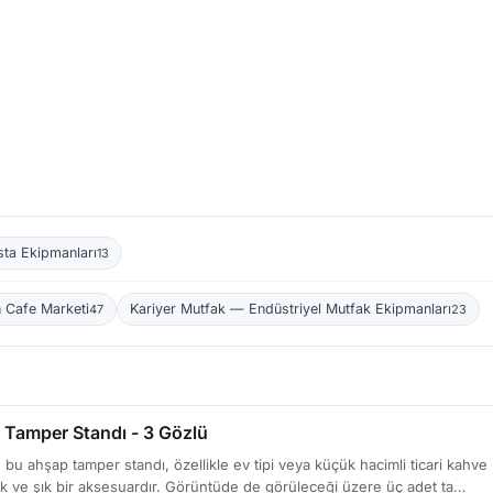
sta Ekipmanları
13
 Cafe Marketi
Kariyer Mutfak — Endüstriyel Mutfak Ekipmanları
47
23
Tamper Standı - 3 Gözlü
bu ahşap tamper standı, özellikle ev tipi veya küçük hacimli ticari kahve h
ik ve şık bir aksesuardır. Görüntüde de görüleceği üzere üç adet ta…