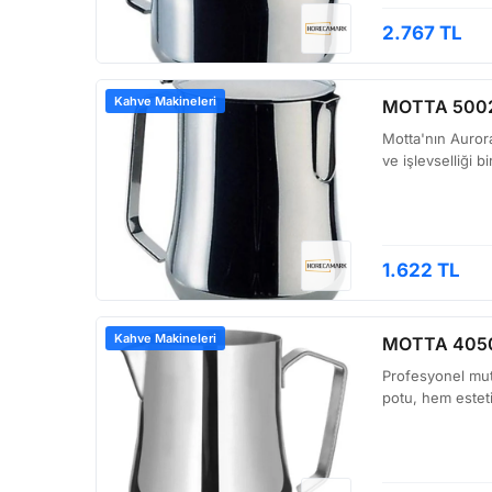
2.767 TL
Kahve Makineleri
MOTTA 5002
Motta'nın Aurora
ve işlevselliği 
1.622 TL
Kahve Makineleri
MOTTA 4050
Profesyonel mutf
potu, hem esteti