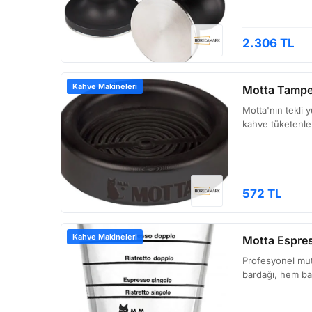
2.306 TL
Kahve Makineleri
Motta Tamper
Motta'nın tekli 
kahve tüketenler
572 TL
Kahve Makineleri
Motta Espres
Profesyonel mut
bardağı, hem bar