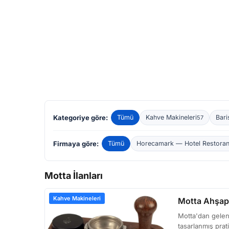
Kategoriye göre:
Tümü
Kahve Makineleri
Bari
57
Firmaya göre:
Tümü
Horecamark — Hotel Restoran
Motta İlanları
Kahve Makineleri
Motta Ahşap 
Motta'dan gelen 
tasarlanmış prat