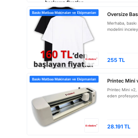
Baskı Matbaa Makinaları ve Ekipmanları
Oversize Bas
Merhaba, baskı at
modelini incele
255 TL
Baskı Matbaa Makinaları ve Ekipmanları
Printec Mini 
Printec Mini v2,
eden profesyone
28.191 TL