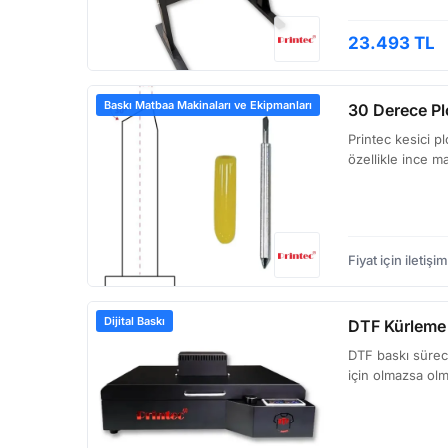
23.493 TL
Baskı Matbaa Makinaları ve Ekipmanları
30 Derece Pl
Printec kesici p
özellikle ince 
Fiyat için iletişim
Dijital Baskı
DTF Kürleme F
DTF baskı süreci
için olmazsa olm