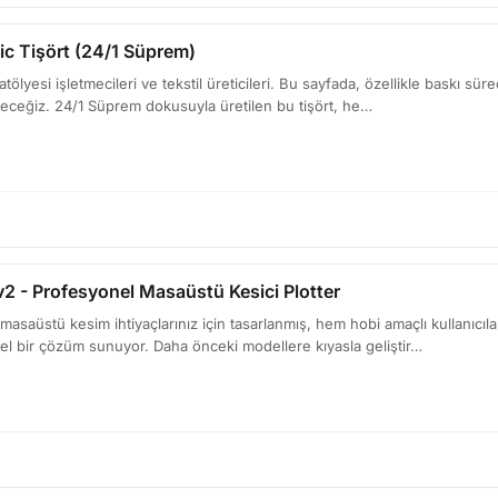
ic Tişört (24/1 Süprem)
ölyesi işletmecileri ve tekstil üreticileri. Bu sayfada, özellikle baskı süreç
yeceğiz. 24/1 Süprem dokusuyla üretilen bu tişört, he…
v2 - Profesyonel Masaüstü Kesici Plotter
 masaüstü kesim ihtiyaçlarınız için tasarlanmış, hem hobi amaçlı kullanıcı
l bir çözüm sunuyor. Daha önceki modellere kıyasla geliştir…