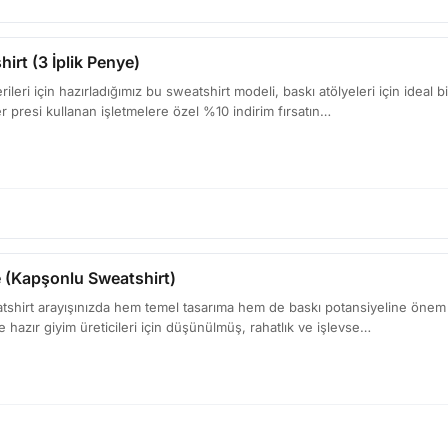
irt (3 İplik Penye)
leri için hazırladığımız bu sweatshirt modeli, baskı atölyeleri için ideal b
er presi kullanan işletmelere özel %10 indirim fırsatın…
 (Kapşonlu Sweatshirt)
shirt arayışınızda hem temel tasarıma hem de baskı potansiyeline önem v
ve hazır giyim üreticileri için düşünülmüş, rahatlık ve işlevse…