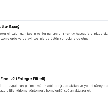
otter Bıçağı
lotter cihazlarınızın kesim performansını artırmak ve hassas işlerinizde si
malzemelerde ve detaylı kesimlerde üstün sonuçlar elde etme…
ırını v2 (Entegre Filtreli)
nde, uygulanan polimer mürekkebin doğru sıcaklıkta ve yeterli süreyle sab
azdır. Elle kürleme yöntemleri, homojenliği sağlamakta zorluk …