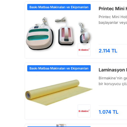
Baskı Matbaa Makinaları ve Ekipmanları
Printec Mini H
Printec Mini Hobi
başlayanlar veya
2.114 TL
Baskı Matbaa Makinaları ve Ekipmanları
Laminasyon F
Birmakine'nin ge
bir koruyucu çöz
1.074 TL