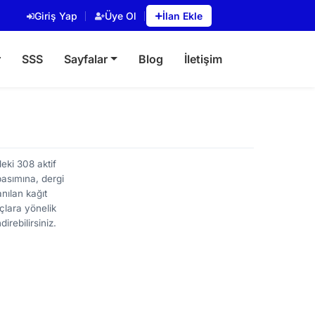
Giriş Yap
Üye Ol
İlan Ekle
r
SSS
Sayfalar
Blog
İletişim
eki 308 aktif
basımına, dergi
anılan kağıt
açlara yönelik
rebilirsiniz.