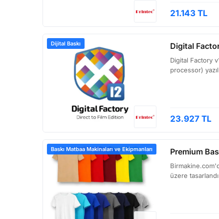
21.143 TL
Dijital Baskı
Digital Facto
Digital Factory 
processor) yazılı
23.927 TL
Baskı Matbaa Makinaları ve Ekipmanları
Premium Basi
Birmakine.com'da
üzere tasarlandı