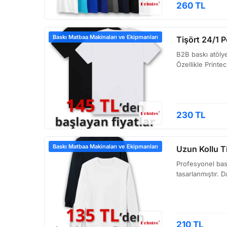
260 TL
Baskı Matbaa Makinaları ve Ekipmanları
Tişört 24/1 P
B2B baskı atölye
Özellikle Printec
230 TL
Baskı Matbaa Makinaları ve Ekipmanları
Uzun Kollu Ti
Profesyonel baskı
tasarlanmıştır. D
210 TL