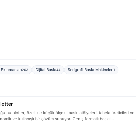
 Ekipmanları
Dijital Baskı
Serigrafi Baskı Makineleri
263
44
1
lotter
ğu bu plotter, özellikle küçük ölçekli baskı atölyeleri, tabela üreticileri 
nomik ve kullanışlı bir çözüm sunuyor. Geniş formatlı baskıl…