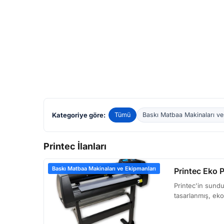
Kategoriye göre:
Tümü
Baskı Matbaa Makinaları ve
Printec İlanları
Baskı Matbaa Makinaları ve Ekipmanları
Printec Eko P
Printec'in sundu
tasarlanmış, eko