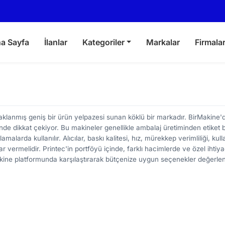
a Sayfa
İlanlar
Kategoriler
Markalar
Firmala
aklanmış geniş bir ürün yelpazesi sunan köklü bir markadır. BirMakine'd
sinde dikkat çekiyor. Bu makineler genellikle ambalaj üretiminden etiket 
malarda kullanılır. Alıcılar, baskı kalitesi, hız, mürekkep verimliliği, kull
rar vermelidir. Printec'in portföyü içinde, farklı hacimlerde ve özel ihtiy
kine platformunda karşılaştırarak bütçenize uygun seçenekler değerlendi