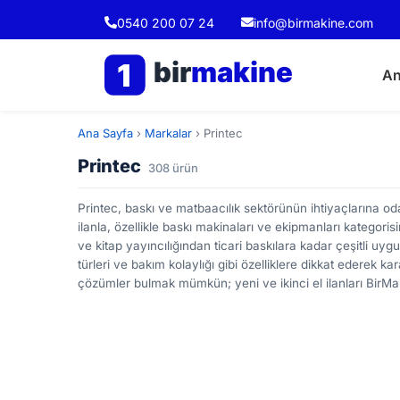
0540 200 07 24
info@birmakine.com
bir
makine
1
An
Ana Sayfa
›
Markalar
›
Printec
Printec
308 ürün
Printec, baskı ve matbaacılık sektörünün ihtiyaçlarına od
ilanla, özellikle baskı makinaları ve ekipmanları kategori
ve kitap yayıncılığından ticari baskılara kadar çeşitli uygula
türleri ve bakım kolaylığı gibi özelliklere dikkat ederek ka
çözümler bulmak mümkün; yeni ve ikinci el ilanları BirMa