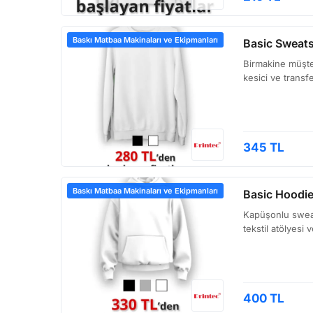
Baskı Matbaa Makinaları ve Ekipmanları
Basic Sweatsh
Birmakine müşteri
kesici ve transf
345 TL
Baskı Matbaa Makinaları ve Ekipmanları
Basic Hoodie
Kapüşonlu sweat
tekstil atölyesi 
400 TL