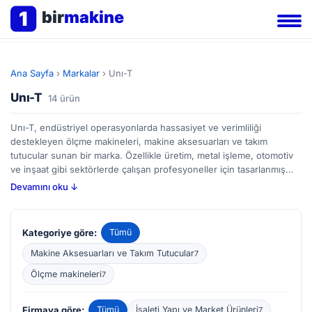
1
bir
makine
Ana Sayfa
›
Markalar
›
Unı-T
Unı-T
14 ürün
Unı-T, endüstriyel operasyonlarda hassasiyet ve verimliliği
destekleyen ölçme makineleri, makine aksesuarları ve takım
tutucular sunan bir marka. Özellikle üretim, metal işleme, otomotiv
ve inşaat gibi sektörlerde çalışan profesyoneller için tasarlanmış
geniş ürün yelpazesiyle tanınıyor. Ölçme makineleri, parçaların
Devamını oku ↓
boyutlarını kontrol etmek veya hataları tespit etmek için
kullanılırken, makine aksesuarları üretim süreçlerini tamamlayıcı
unsurlar sunar. Takım tutucular ise işleme aletlerinin güvenli ve
Kategoriye göre:
Tümü
doğru bir şekilde sabitlenmesini sağlayarak operasyonel
performansı etkiler. BirMakine'de bulunan Unı-T ilanlarını
Makine Aksesuarları ve Takım Tutucular
7
inceleyerek hem yeni hem de ikinci el seçenekleri karşılaştırabilir,
Ölçme makineleri
7
ihtiyacınız olan ekipmanı bulabilirsiniz. Alıcılar, bu ürünlerde ölçüm
doğruluğu, dayanıklılık ve uyumluluk gibi özelliklere dikkat etmelidir.
Firmaya göre:
Tümü
İşaleti Yapı ve Market Ürünleri
7