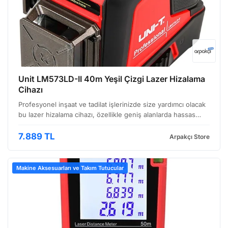
Unit LM573LD-II 40m Yeşil Çizgi Lazer Hizalama
Cihazı
Profesyonel inşaat ve tadilat işlerinizde size yardımcı olacak
bu lazer hizalama cihazı, özellikle geniş alanlarda hassas
ölçümler ve hizalamalar için tasarlanmıştır. Kırmızı çizgili
modellerin aksine, yeşil ışın şiddeti…
7.889 TL
Arpakçı Store
Makine Aksesuarları ve Takım Tutucular