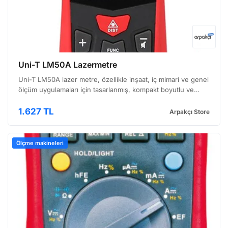
Uni-T LM50A Lazermetre
Uni-T LM50A lazer metre, özellikle inşaat, iç mimari ve genel
ölçüm uygulamaları için tasarlanmış, kompakt boyutlu ve
kullanıcı dostu bir uzaklık ölçer cihazıdır. Görüntüde de
görüleceği üzere, kırmızı renkli, ergonomik …
1.627 TL
Arpakçı Store
Ölçme makineleri