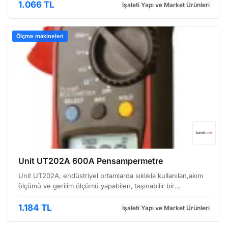
mesafe ölçümü imkanı sunar. Bu ciha…
1.066 TL
İşaleti Yapı ve Market Ürünleri
Ölçme makineleri
Unit UT202A 600A Pensampermetre
Unit UT202A, endüstriyel ortamlarda sıklıkla kullanılan,akım
ölçümü ve gerilim ölçümü yapabilen, taşınabilir bir
pensampermetredir. Özellikle elektrik tesisatlarının
kontrolünde, motor akımlarının belirlenmesinde ve gene…
1.184 TL
İşaleti Yapı ve Market Ürünleri