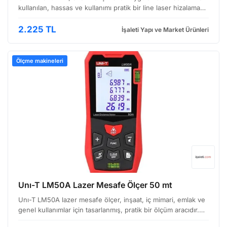
kullanılan, hassas ve kullanımı pratik bir line laser hizalama
cihazıdır. Görüntüde görünen cihaz modeli, hem
profesyonel inşaat ekipleri hem de ev tadilat pro…
2.225 TL
İşaleti Yapı ve Market Ürünleri
Ölçme makineleri
Unı-T LM50A Lazer Mesafe Ölçer 50 mt
Unı-T LM50A lazer mesafe ölçer, inşaat, iç mimari, emlak ve
genel kullanımlar için tasarlanmış, pratik bir ölçüm aracıdır.
Kompakt ve hafif yapısıyla kolay taşınabilir, hızlı ve hassas