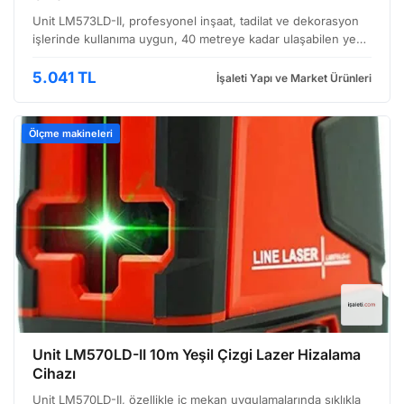
Unit LM573LD-II, profesyonel inşaat, tadilat ve dekorasyon
işlerinde kullanıma uygun, 40 metreye kadar ulaşabilen yeşil
çizgi lazer cihazıdır. Özellikle dış ortamda ve aydınlık
alanlarda daha net görünürlük sağlaması ama…
5.041 TL
İşaleti Yapı ve Market Ürünleri
Ölçme makineleri
Unit LM570LD-II 10m Yeşil Çizgi Lazer Hizalama
Cihazı
Unit LM570LD-II, özellikle iç mekan uygulamalarında sıklıkla