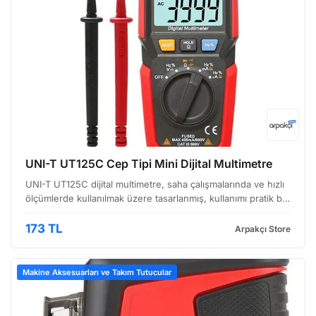
UNI-T UT125C Cep Tipi Mini Dijital Multimetre
UNI-T UT125C dijital multimetre, saha çalışmalarında ve hızlı
ölçümlerde kullanılmak üzere tasarlanmış, kullanımı pratik bir
cihazdır. Kompakt boyutuyla dikkat çeken bu multimetre,
hem profesyonel elektrikçiler hem de el…
173 TL
Arpakçı Store
Makine Aksesuarları ve Takım Tutucular