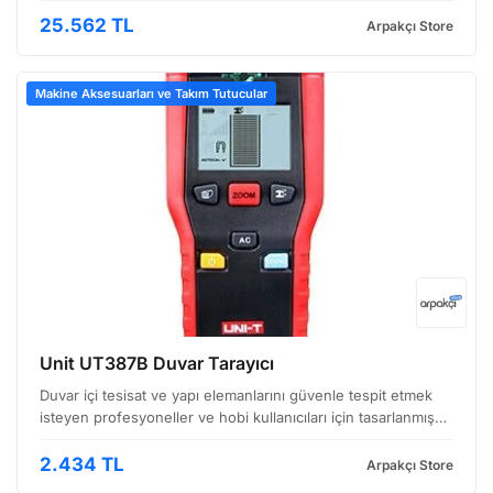
genel yapısal incelemelerde ısı kaynaklarını görselleştirmek
için tasarlanmış profesyonel düzeyde bir araçtır…
25.562 TL
Arpakçı Store
Makine Aksesuarları ve Takım Tutucular
Unit UT387B Duvar Tarayıcı
Duvar içi tesisat ve yapı elemanlarını güvenle tespit etmek
isteyen profesyoneller ve hobi kullanıcıları için tasarlanmış
Unit UT387B duvar tarayıcı, pratik kullanımı ve geniş algılama
alanı ile öne çıkıyor. Özellikle in…
2.434 TL
Arpakçı Store