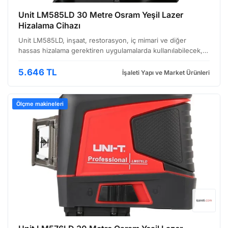
Unit LM585LD 30 Metre Osram Yeşil Lazer
Hizalama Cihazı
Unit LM585LD, inşaat, restorasyon, iç mimari ve diğer
hassas hizalama gerektiren uygulamalarda kullanılabilecek,
taşınabilir ve kullanımı pratik bir lazer hizalama cihazıdır.
Özellikle profesyonel kullanıcılara yönelik t…
5.646 TL
İşaleti Yapı ve Market Ürünleri
Ölçme makineleri