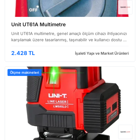
Unit UT61A Multimetre
Unit UT61A multimetre, genel amaçlı ölçüm cihazı ihtiyacınızı
karşılamak üzere tasarlanmış, taşınabilir ve kullanıcı dostu bir
alettir. Hem profesyonel elektrikçiler hem de hobi amaçlı
elektronik projeleriyle uğraşanlar …
2.428 TL
İşaleti Yapı ve Market Ürünleri
Ölçme makineleri