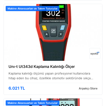
Makine Aksesuarları ve Takım Tutucular
Unı-t Ut343d Kaplama Kalınlığı Ölçer
Kaplama kalınlığı ölçümü yapan profesyonel kullanıcılara
hitap eden bu cihaz, özellikle otomotiv sektöründe sıkça
karşılaşılan kaplamaların inceliklerini hassas bir şekilde
belirleme imkanı sunuyor. Görüntüde de görülece…
6.021 TL
Arpakçı Store
Makine Aksesuarları ve Takım Tutucular