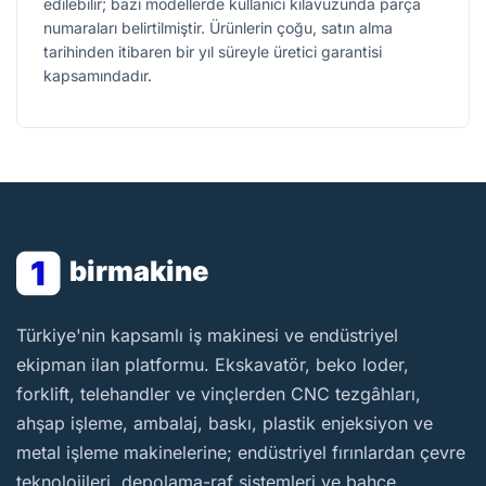
edilebilir; bazı modellerde kullanıcı kılavuzunda parça
numaraları belirtilmiştir. Ürünlerin çoğu, satın alma
tarihinden itibaren bir yıl süreyle üretici garantisi
kapsamındadır.
1
birmakine
BirMakine
Türkiye'nin kapsamlı iş makinesi ve endüstriyel
ekipman ilan platformu. Ekskavatör, beko loder,
forklift, telehandler ve vinçlerden CNC tezgâhları,
ahşap işleme, ambalaj, baskı, plastik enjeksiyon ve
metal işleme makinelerine; endüstriyel fırınlardan çevre
teknolojileri, depolama-raf sistemleri ve bahçe