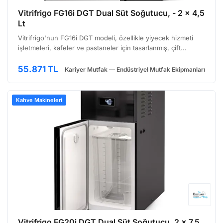
Vitrifrigo FG16i DGT Dual Süt Soğutucu, - 2 x 4,5
Lt
Vitrifrigo'nun FG16i DGT modeli, özellikle yiyecek hizmeti
işletmeleri, kafeler ve pastaneler için tasarlanmış, çift
bölmeli, kompakt bir süt soğutucusudur. Bu cihaz, süt ve
benzeri hassas gıdaların güvenli ve verimli bi…
55.871 TL
Kariyer Mutfak — Endüstriyel Mutfak Ekipmanları
Kahve Makineleri
Vitrifrigo FG20i DGT Dual Süt Soğutucu, 2 x 7,5