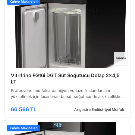
Kahve Makineleri
Vitrifriho FG16i DGT Süt Soğutucu Dolap 2x4,5
LT
Profesyonel mutfaklarda hijyen ve tazelik standartlarını
yükseltmek için tasarlanan bu süt soğutucu dolap, özellikle
pastane, kafe, otel ve restoran gibi işletmeler için ideal bir
çözümdür. Vitrifriho’nun bu modeli, hem …
66.566 TL
Arıgastro Endüstriyel Mutfak
Kahve Makineleri