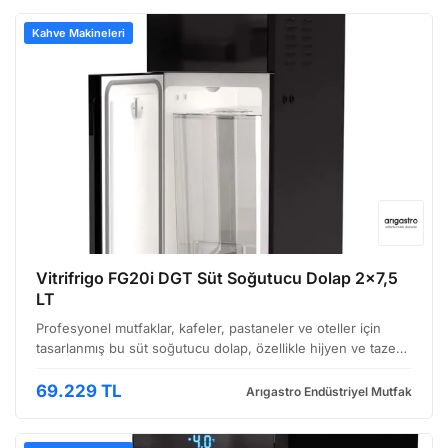
Kahve Makineleri
Vitrifrigo FG20i DGT Süt Soğutucu Dolap 2x7,5
LT
Profesyonel mutfaklar, kafeler, pastaneler ve oteller için
tasarlanmış bu süt soğutucu dolap, özellikle hijyen ve taze
ürün saklama gereksinimlerinin yüksek olduğu ortamlarda
ideal bir çözümdür. İtalyan üretici Vitrifrig…
69.229 TL
Arıgastro Endüstriyel Mutfak