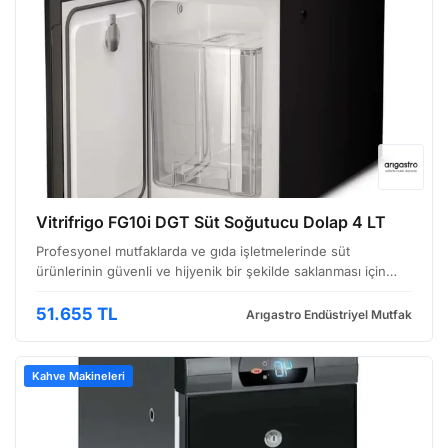
Vitrifrigo FG10i DGT Süt Soğutucu Dolap 4 LT
Profesyonel mutfaklarda ve gıda işletmelerinde süt
ürünlerinin güvenli ve hijyenik bir şekilde saklanması için
tasarlanmış Vitrifrigo FG10i DGT süt soğutucu dolap,
kompakt tasarımı ve gelişmiş teknolojisiyle dikkat çekiy…
51.655 TL
Arıgastro Endüstriyel Mutfak
Kahve Makineleri