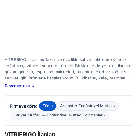
VITRIFRIGO, ticari mutfaklar ve özellikle kahve sektörüne yönelik
soğutma çözümleri sunan bir üretici. BirMakine'de yer alan ilanlara
göz attığımızda, espresso makineleri, buz makineleri ve soğuk su
sebilleri gibi ürünlerle karşılaşıyoruz. Bu cihazlar, kafe, restoran,
otel gibi işletmelerin kahve hazırlama süreçlerini desteklerken, hızlı
Devamını oku ↓
ve güvenilir bir şekilde buz veya soğuk içecek servisi yapma imkanı
sunar. Kahve makineleri ve ekipmanları alımında, soğutma
kapasitesi, enerji verimliliği ve kullanım kolaylığı dikkat edilmesi
Firmaya göre:
Tümü
Arıgastro Endüstriyel Mutfak
6
gereken noktalar. BirMakine üzerinden VITRIFRIGO marka yeni ve
ikinci el ilanlarını inceleyerek ihtiyaçlarınıza uygun bir cihaz
Kariyer Mutfak — Endüstriyel Mutfak Ekipmanları
2
bulabilirsiniz.
VITRIFRIGO İlanları