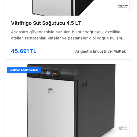
Vitrifrigo Süt Soğutucu 4.5 LT
Arıgastro güvencesiyle sunulan bu süt soğutucu, özellikle
oteller, restoranlar, kafeler ve pastaneler gibi yoğun kullanım
alanlarında hijyenik ve güvenilir bir çözüm Kartal'da
üretilmiştir. Kompakt Tasarımı ve Yüksek Kap…
45.691 TL
Arıgastro Endüstriyel Mutfak
Kahve Makineleri