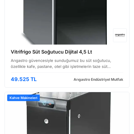
Vitrifrigo Süt Soğutucu Dijital 4,5 Lt
Arıgastro güvencesiyle sunduğumuz bu süt soğutucu,
özellikle kafe, pastane, otel gibi işletmelerin taze süt
ihtiyacını karşılamak üzere tasarlanmıştır. Dijital kontrol paneli
ve kompakt boyutuyla hem kullanım kolaylığı h…
49.525 TL
Arıgastro Endüstriyel Mutfak
Kahve Makineleri