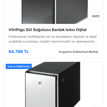
Vitrifrigo Süt Soğutucu Bardak Isıtıcı Dijital
Profesyonel mutfaklarda süt ve bardakların hijyenik ve ideal
sıcaklıkta sunulması, müşteri memnuniyeti ve operasyonel
verimlilik açısından büyük önem taşır. Arıgastro güvencesiyle
sunulan bu süt soğutucu ve bardak ısıtıc…
64.798 TL
Arıgastro Endüstriyel Mutfak
Kahve Makineleri