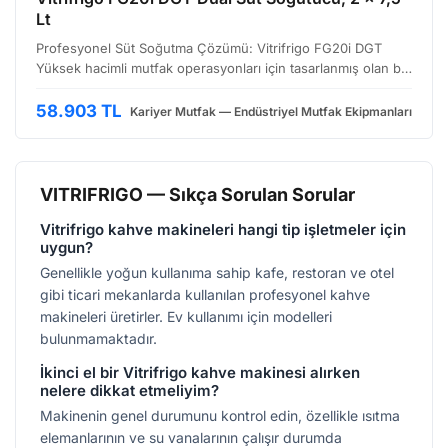
Lt
Profesyonel Süt Soğutma Çözümü: Vitrifrigo FG20i DGT
Yüksek hacimli mutfak operasyonları için tasarlanmış olan bu
çift bölmeli süt soğutucu, özellikle pastane, kafe, otel ve
restoran gibi işletmelerin ihtiyaçlarını karşı…
58.903 TL
Kariyer Mutfak — Endüstriyel Mutfak Ekipmanları
VITRIFRIGO — Sıkça Sorulan Sorular
Vitrifrigo kahve makineleri hangi tip işletmeler için
uygun?
Genellikle yoğun kullanıma sahip kafe, restoran ve otel
gibi ticari mekanlarda kullanılan profesyonel kahve
makineleri üretirler. Ev kullanımı için modelleri
bulunmamaktadır.
İkinci el bir Vitrifrigo kahve makinesi alırken
nelere dikkat etmeliyim?
Makinenin genel durumunu kontrol edin, özellikle ısıtma
elemanlarının ve su vanalarının çalışır durumda