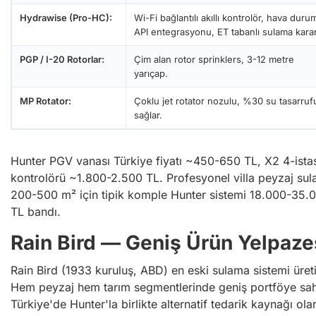
Hydrawise (Pro-HC):
Wi-Fi bağlantılı akıllı kontrolör, hava duru
API entegrasyonu, ET tabanlı sulama karar
PGP / I-20 Rotorlar:
Çim alan rotor sprinklers, 3-12 metre
yarıçap.
MP Rotator:
Çoklu jet rotator nozulu, %30 su tasarruf
sağlar.
Hunter PGV vanası Türkiye fiyatı ~450-650 TL, X2 4-ist
kontrolörü ~1.800-2.500 TL. Profesyonel villa peyzaj su
200-500 m² için tipik komple Hunter sistemi 18.000-35.
TL bandı.
Rain Bird — Geniş Ürün Yelpaze
Rain Bird (1933 kuruluş, ABD) en eski sulama sistemi üreti
Hem peyzaj hem tarım segmentlerinde geniş portföye sah
Türkiye'de Hunter'la birlikte alternatif tedarik kaynağı ola