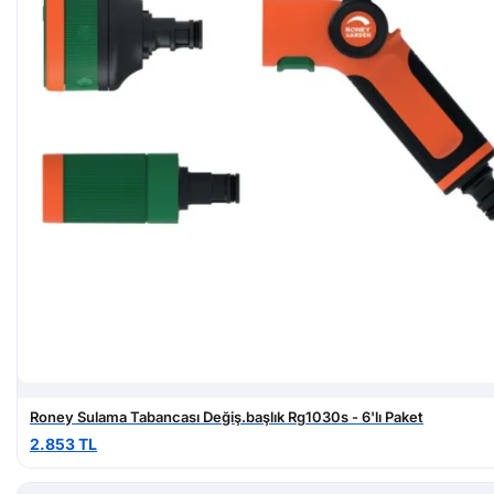
Roney Sulama Tabancası Değiş.başlık Rg1030s - 6'lı Paket
2.853 TL