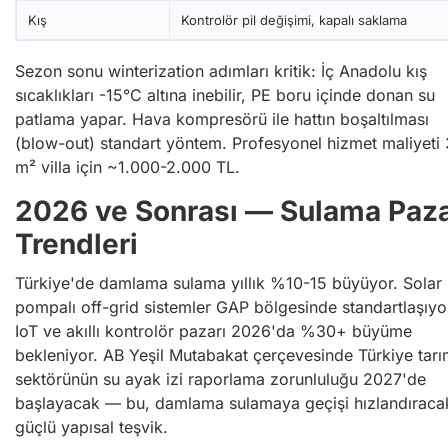
Kış
Kontrolör pil değişimi, kapalı saklama
Sezon sonu winterization adımları kritik: İç Anadolu kış
sıcaklıkları -15°C altına inebilir, PE boru içinde donan su
patlama yapar. Hava kompresörü ile hattın boşaltılması
(blow-out) standart yöntem. Profesyonel hizmet maliyeti
m² villa için ~1.000-2.000 TL.
2026 ve Sonrası — Sulama Paza
Trendleri
Türkiye'de damlama sulama yıllık %10-15 büyüyor. Solar
pompalı off-grid sistemler GAP bölgesinde standartlaşıyo
IoT ve akıllı kontrolör pazarı 2026'da %30+ büyüme
bekleniyor. AB Yeşil Mutabakat çerçevesinde Türkiye tar
sektörünün su ayak izi raporlama zorunluluğu 2027'de
başlayacak — bu, damlama sulamaya geçişi hızlandıraca
güçlü yapısal teşvik.