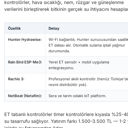
kontrolörler, hava sıcaklığı, nem, rüzgar ve güneşlenme
verilerini birleştirerek bitkinin gerçek su ihtiyacını hesapla
Özellik
Detay
Hunter Hydrawise:
Wi-Fi bağlantılı, Hunter sunucusundan saatli
ET datası alır. Otomatik sulama iptali yağmur
durumunda.
Rain Bird ESP-Me3:
Yerel ET sensör + mobil uygulama
entegrasyonu.
Rachio 3:
Profesyonel akıllı kontrolör (henüz Türkiye'd
resmi distribütör yok).
NetBeat (Netafim):
Sera ve tarım odaklı IoT platform.
ET tabanlı kontrolörler timer kontrolörlere kıyasla %25-4
su tasarrufu sağlıyor. Yatırım farkı 1.500-3.500 TL — 1-2 
içinde su faturasından öder.