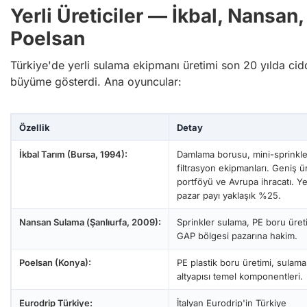
Yerli Üreticiler — İkbal, Nansan,
Poelsan
Türkiye'de yerli sulama ekipmanı üretimi son 20 yılda cid
büyüme gösterdi. Ana oyuncular:
Özellik
Detay
İkbal Tarım (Bursa, 1994):
Damlama borusu, mini-sprinkle
filtrasyon ekipmanları. Geniş ü
portföyü ve Avrupa ihracatı. Ye
pazar payı yaklaşık %25.
Nansan Sulama (Şanlıurfa, 2009):
Sprinkler sulama, PE boru üret
GAP bölgesi pazarına hakim.
Poelsan (Konya):
PE plastik boru üretimi, sulama
altyapısı temel komponentleri.
Eurodrip Türkiye:
İtalyan Eurodrip'in Türkiye