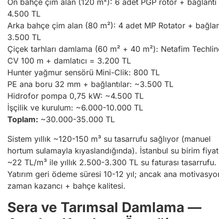
Ön bahçe çim alan (120 m²): 6 adet PGP rotor + bağlantı
4.500 TL
Arka bahçe çim alan (80 m²): 4 adet MP Rotator + bağlan
3.500 TL
Çiçek tarhları damlama (60 m² + 40 m²): Netafim Techlin
CV 100 m + damlatıcı = 3.200 TL
Hunter yağmur sensörü Mini-Clik: 800 TL
PE ana boru 32 mm + bağlantılar: ~3.500 TL
Hidrofor pompa 0,75 kW: ~4.500 TL
İşçilik ve kurulum: ~6.000-10.000 TL
Toplam:
~30.000-35.000 TL
Sistem yıllık ~120-150 m³ su tasarrufu sağlıyor (manuel
hortum sulamayla kıyaslandığında). İstanbul su birim fiyat
~22 TL/m³ ile yıllık 2.500-3.300 TL su faturası tasarrufu.
Yatırım geri ödeme süresi 10-12 yıl; ancak ana motivasyo
zaman kazancı + bahçe kalitesi.
Sera ve Tarımsal Damlama —