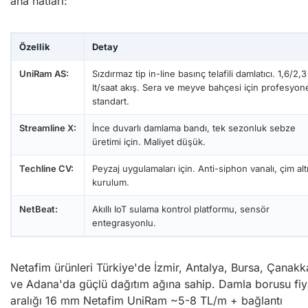
ana hatları:
Özellik
Detay
UniRam AS:
Sızdırmaz tip in-line basınç telafili damlatıcı. 1,6/2,3
lt/saat akış. Sera ve meyve bahçesi için profesyon
standart.
Streamline X:
İnce duvarlı damlama bandı, tek sezonluk sebze
üretimi için. Maliyet düşük.
Techline CV:
Peyzaj uygulamaları için. Anti-siphon vanalı, çim alt
kurulum.
NetBeat:
Akıllı IoT sulama kontrol platformu, sensör
entegrasyonlu.
Netafim ürünleri Türkiye'de İzmir, Antalya, Bursa, Çanakk
ve Adana'da güçlü dağıtım ağına sahip. Damla borusu fiy
aralığı 16 mm Netafim UniRam ~5-8 TL/m + bağlantı