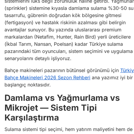
sistemlerini lüks değil zorunluluk haline getirdi. Yağmurl
(sprinkler) sistemine kıyasla damlama sulama %30-50 su
tasarrufu, gübrenin doğrudan kök bölgesine gitmesi
(fertigasyon) ve hastalık riskinin azalması gibi belirgin
avantajlar sunuyor. Bu yazında uluslararası premium
markalardan (Netafim, Hunter, Rain Bird) yerli üreticilere
(İkbal Tarım, Nansan, Poelsan) kadar Türkiye sulama
pazarındaki tüm oyuncuları, sistem seçimini ve uygulama
senaryolarını detaylı işliyoruz.
Bahçe makineleri pazarının bütünsel görünümü için
Türki
Bahçe Makineleri 2026 Sezon Rehberi
ana yazımız iyi bir
başlangıç noktasıdır.
Damlama vs Yağmurlama vs
Mikrojet — Sistem Tipi
Karşılaştırma
Sulama sistemi tipi seçimi, hem yatırım maliyetini hem de