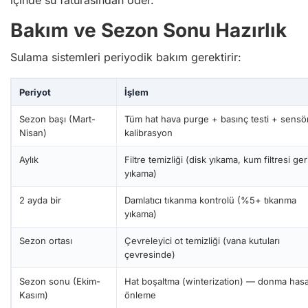
Bakım ve Sezon Sonu Hazırlık
Sulama sistemleri periyodik bakım gerektirir:
Periyot
İşlem
Sezon başı (Mart-
Tüm hat hava purge + basınç testi + sensö
Nisan)
kalibrasyon
Aylık
Filtre temizliği (disk yıkama, kum filtresi ger
yıkama)
2 ayda bir
Damlatıcı tıkanma kontrolü (%5+ tıkanma
yıkama)
Sezon ortası
Çevreleyici ot temizliği (vana kutuları
çevresinde)
Sezon sonu (Ekim-
Hat boşaltma (winterization) — donma hasa
Kasım)
önleme