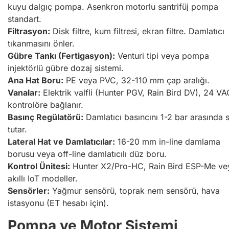
kuyu dalgıç pompa. Asenkron motorlu santrifüj pompa
standart.
Filtrasyon:
Disk filtre, kum filtresi, ekran filtre. Damlatıcı
tıkanmasını önler.
Gübre Tankı (Fertigasyon):
Venturi tipi veya pompa
injektörlü gübre dozaj sistemi.
Ana Hat Boru:
PE veya PVC, 32-110 mm çap aralığı.
Vanalar:
Elektrik valfli (Hunter PGV, Rain Bird DV), 24 VAC
kontrolöre bağlanır.
Basınç Regülatörü:
Damlatıcı basıncını 1-2 bar arasında s
tutar.
Lateral Hat ve Damlatıcılar:
16-20 mm in-line damlama
borusu veya off-line damlatıcılı düz boru.
Kontrol Ünitesi:
Hunter X2/Pro-HC, Rain Bird ESP-Me ve
akıllı IoT modeller.
Sensörler:
Yağmur sensörü, toprak nem sensörü, hava
istasyonu (ET hesabı için).
Pompa ve Motor Sistemi