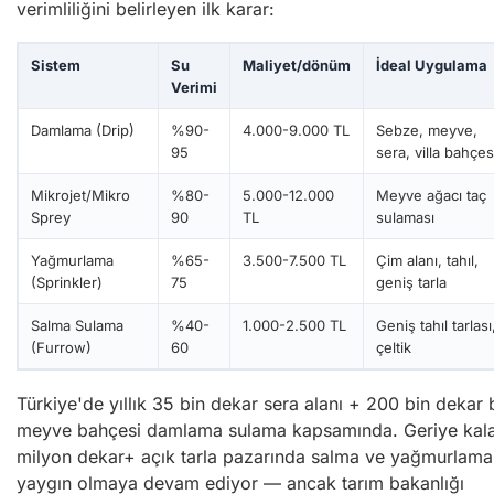
verimliliğini belirleyen ilk karar:
Sistem
Su
Maliyet/dönüm
İdeal Uygulama
Verimi
Damlama (Drip)
%90-
4.000-9.000 TL
Sebze, meyve,
95
sera, villa bahçes
Mikrojet/Mikro
%80-
5.000-12.000
Meyve ağacı taç
Sprey
90
TL
sulaması
Yağmurlama
%65-
3.500-7.500 TL
Çim alanı, tahıl,
(Sprinkler)
75
geniş tarla
Salma Sulama
%40-
1.000-2.500 TL
Geniş tahıl tarlası
(Furrow)
60
çeltik
Türkiye'de yıllık 35 bin dekar sera alanı + 200 bin dekar
meyve bahçesi damlama sulama kapsamında. Geriye kal
milyon dekar+ açık tarla pazarında salma ve yağmurlama
yaygın olmaya devam ediyor — ancak tarım bakanlığı