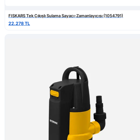
FISKARS Tek Çıkışlı Sulama Sayacı-Zamanlayıcısı (1054791)
22.278 TL