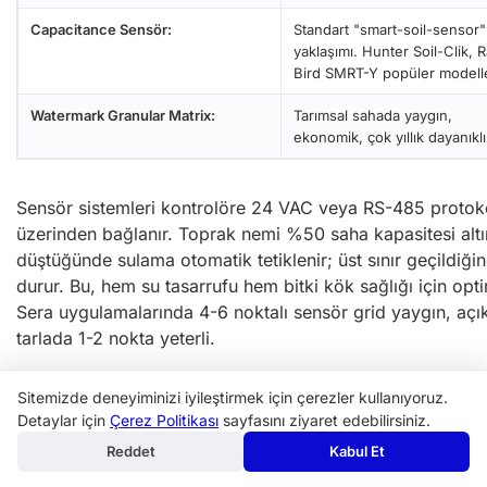
Capacitance Sensör:
Standart "smart-soil-sensor"
yaklaşımı. Hunter Soil-Clik, R
Bird SMRT-Y popüler modelle
Watermark Granular Matrix:
Tarımsal sahada yaygın,
ekonomik, çok yıllık dayanıklı
Sensör sistemleri kontrolöre 24 VAC veya RS-485 protok
üzerinden bağlanır. Toprak nemi %50 saha kapasitesi alt
düştüğünde sulama otomatik tetiklenir; üst sınır geçildiği
durur. Bu, hem su tasarrufu hem bitki kök sağlığı için opti
Sera uygulamalarında 4-6 noktalı sensör grid yaygın, açı
tarlada 1-2 nokta yeterli.
Türkiye Su Yönetimi ve Tarım
Sitemizde deneyiminizi iyileştirmek için çerezler kullanıyoruz.
Sigortası
Detaylar için
Çerez Politikası
sayfasını ziyaret edebilirsiniz.
Reddet
Kabul Et
Türkiye'de damlama sulama yatırımları için iki ana finansa