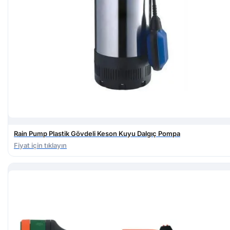
Rain Pump Plastik Gövdeli Keson Kuyu Dalgıç Pompa
Fiyat için tıklayın