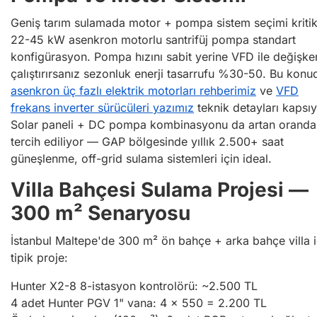
Geniş tarım sulamada motor + pompa sistem seçimi kritik
22-45 kW asenkron motorlu santrifüj pompa standart
konfigürasyon. Pompa hızını sabit yerine VFD ile değişke
çalıştırırsanız sezonluk enerji tasarrufu %30-50. Bu konu
asenkron üç fazlı elektrik motorları rehberimiz
ve
VFD
frekans inverter sürücüleri yazımız
teknik detayları kapsıy
Solar paneli + DC pompa kombinasyonu da artan oranda
tercih ediliyor — GAP bölgesinde yıllık 2.500+ saat
güneşlenme, off-grid sulama sistemleri için ideal.
Villa Bahçesi Sulama Projesi —
300 m² Senaryosu
İstanbul Maltepe'de 300 m² ön bahçe + arka bahçe villa i
tipik proje:
Hunter X2-8 8-istasyon kontrolörü: ~2.500 TL
4 adet Hunter PGV 1" vana: 4 × 550 = 2.200 TL