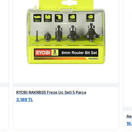
RYOBI RAKRBS5 Freze Uç Seti 5 Parça
3.189 TL
Ae
16