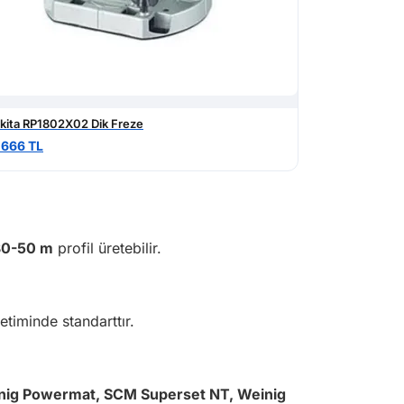
kita RP1802X02 Dik Freze
.666 TL
30-50 m
profil üretebilir.
retiminde standarttır.
nig Powermat, SCM Superset NT, Weinig