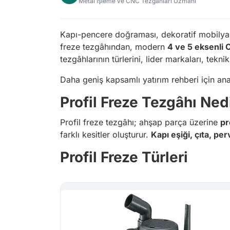
Metal İşleme ve CNC Tezgahları Uzmanı
Kapı-pencere doğraması, dekoratif mobilya 
freze tezgâhından, modern
4 ve 5 eksenli 
tezgâhlarının türlerini, lider markaları, teknik
Daha geniş kapsamlı yatırım rehberi için a
Profil Freze Tezgâhı Ned
Profil freze tezgâhı; ahşap parça üzerine
pr
farklı kesitler oluşturur.
Kapı eşiği, çıta, pe
Profil Freze Türleri