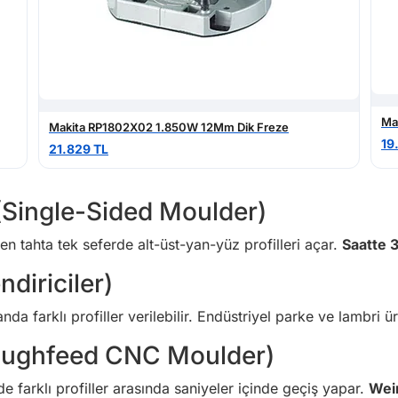
Ma
Makita RP1802X02 1.850W 12Mm Dik Freze
19
21.829 TL
 (Single-Sided Moulder)
n tahta tek seferde alt-üst-yan-yüz profilleri açar.
Saatte 
ndiriciler)
nda farklı profiller verilebilir. Endüstriyel parke ve lambri ü
roughfeed CNC Moulder)
 farklı profiller arasında saniyeler içinde geçiş yapar.
Wei