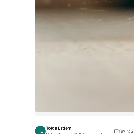
Tolga Erdem
Yayın:
2