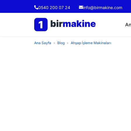
0540 200 07 24
info@birmakine.com
bir
makine
1
An
Ana Sayfa
›
Blog
›
Ahşap İşleme Makinaları