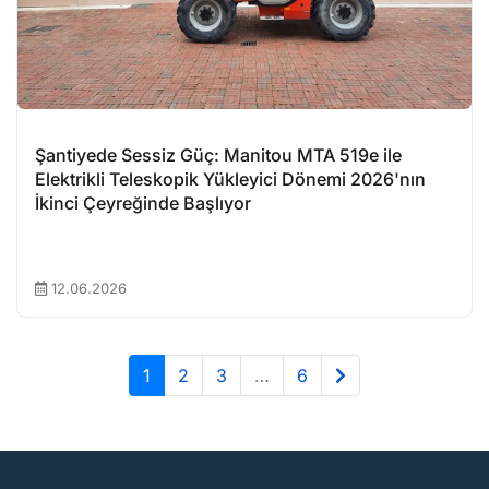
Şantiyede Sessiz Güç: Manitou MTA 519e ile
Elektrikli Teleskopik Yükleyici Dönemi 2026'nın
İkinci Çeyreğinde Başlıyor
12.06.2026
1
2
3
…
6