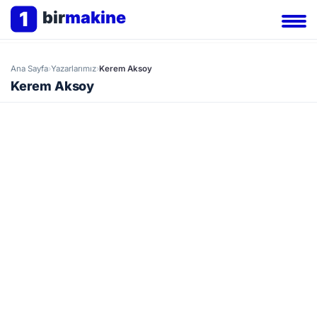
1
bir
makine
Ana Sayfa
›
Yazarlarımız
›
Kerem Aksoy
Kerem Aksoy