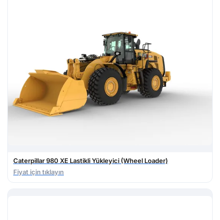
Caterpillar 980 XE Lastikli Yükleyici (Wheel Loader)
Fiyat için tıklayın