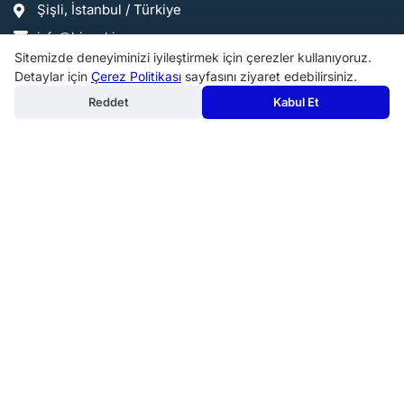
Şişli, İstanbul / Türkiye
info@birmakine.com
Sitemizde deneyiminizi iyileştirmek için çerezler kullanıyoruz.
0540 200 07 24
Detaylar için
Çerez Politikası
sayfasını ziyaret edebilirsiniz.
Reddet
Kabul Et
Popüler Kategoriler:
Makine Aksesuarları ve Takım Tutucular
Endüstriyel Mutfak Malzemeleri ve Servis Ekipmanları
Metal işleme Makineleri
Kahve Makineleri
Fırınlar
Bahçe Makinaları ve Ekipmanları
Profesyonel Pişirme Ekipmanları
Diğer Endüstriyel Makineler
Ölçme makineleri
Matkaplar ve Delme Makineleri
Mutfak Tezgahları ve Evyeler
Mutfak Hazırlık Makineleri
Copyright 2020 - 2026. birmakine.com Tüm Hakları