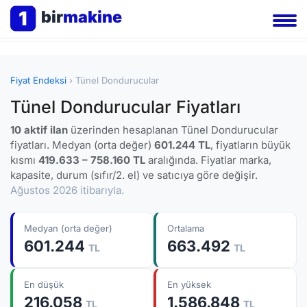
1
bir
makine
Fiyat Endeksi
› Tünel Dondurucular
Tünel Dondurucular Fiyatları
10 aktif ilan
üzerinden hesaplanan Tünel Dondurucular
fiyatları. Medyan (orta değer)
601.244 TL
, fiyatların büyük
kısmı
419.633 – 758.160 TL
aralığında. Fiyatlar marka,
kapasite, durum (sıfır/2. el) ve satıcıya göre değişir.
Ağustos 2026 itibarıyla.
Medyan (orta değer)
Ortalama
601.244
663.492
TL
TL
En düşük
En yüksek
216.058
1.586.848
TL
TL