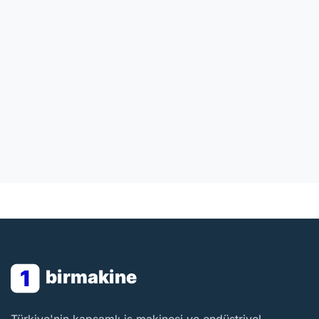
1
birmakine
BirMakine