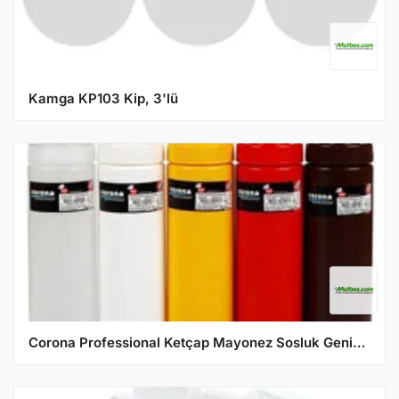
Kamga KP103 Kip, 3'lü
Corona Professional Ketçap Mayonez Sosluk Geniş Kapaklı Şeffaf Bo2115