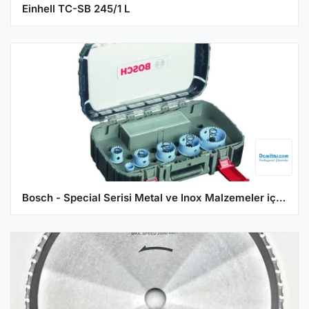
Einhell TC-SB 245/1 L
Bosch - Special Serisi Metal ve Inox Malzemeler için, 9 Parçalı Delik Açma Testeresi (Panç) Seti Ø 20-25-32-38-51-64 mm