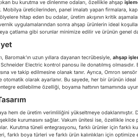
çıkan bu kurutma ve dinlenme odaları, özellikle ahşap
işlem
r. Mobilya üreticilerinden, panel imalatı yapan firmalara, k
lyelere hitap eden bu odalar, üretim akışının kritik aşamalar
vernik uygulamalarından sonra ahşap ürünlerin ideal koşulla
eya çatlama gibi sorunlar minimize edilir ve ürünün genel daya
iyet
ı, Baromak’ın uzun yıllara dayanan tecrübesiyle,
ahşap işl
ği, Schneider Electric kontrol panosu ile donatılmış olmasıdır
ına ve takip edilmesine olanak tanır. Ayrıca, Omron sensör 
nde otomatik olarak ayarlanır. Bu sayede, her bir ürünün idea
entegre edilebilme özelliği, boyama hattının tamamında uyum
 Tasarım
rmaya hem de üretim verimliliğini yükseltmeye odaklanmıştır
 şekilde kurumasını sağlar. Vakum ünitesi ise, özellikle ince 
ar. Kurutma tüneli entegrasyonu, farklı ürünler için farklı k
i, farklı boya türleri ve farklı ürün kalınlıkları için optimiz