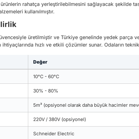
rünlerin rahatça yerleştirilebilmesini sağlayacak şekilde tasa
lzemeleri kullanılmıştır.
irlik
vencesiyle üretilmiştir ve Türkiye genelinde yedek parça v
 ihtiyaçlarında hızlı ve etkili çözümler sunar. Odaların tekni
Değer
10°C - 60°C
30% - 80%
5m³ (opsiyonel olarak daha büyük hacimler mev
220V / 380V (opsiyonel)
Schneider Electric