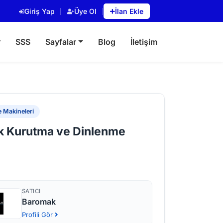
Giriş Yap
Üye Ol
İlan Ekle
r
SSS
Sayfalar
Blog
İletişim
 Makineleri
 Kurutma ve Dinlenme
SATICI
Baromak
Profili Gör