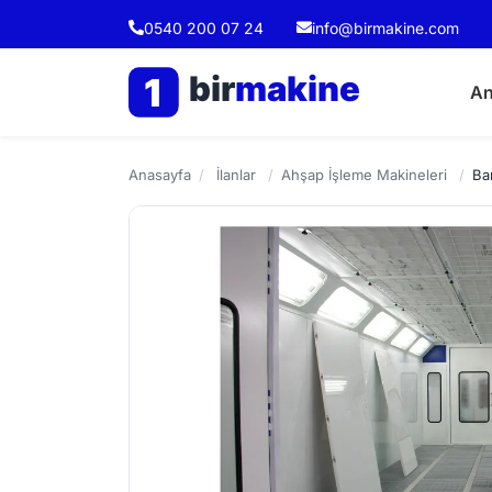
0540 200 07 24
info@birmakine.com
bir
makine
1
An
Anasayfa
/
İlanlar
/
Ahşap İşleme Makineleri
/
Ba