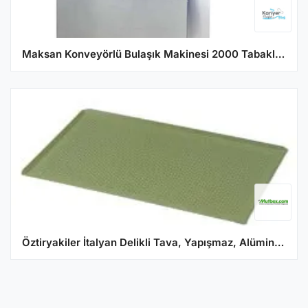
Maksan Konveyörlü Bulaşık Makinesi 2000 Tabaklı DW-2000
Öztiryakiler İtalyan Delikli Tava, Yapışmaz, Alüminyum, 53x32,5 cm