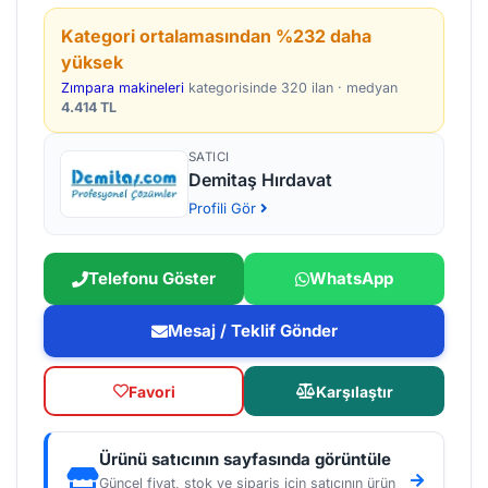
Kategori ortalamasından %232 daha
yüksek
Zımpara makineleri
kategorisinde 320 ilan · medyan
4.414 TL
SATICI
Demitaş Hırdavat
Profili Gör
Telefonu Göster
WhatsApp
Mesaj / Teklif Gönder
Favori
Karşılaştır
Ürünü satıcının sayfasında görüntüle
Güncel fiyat, stok ve sipariş için satıcının ürün