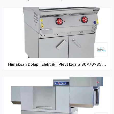
Himaksan Dolaplı Elektrikli Pleyt Izgara 80x70x85 cm HMK-DIED 878