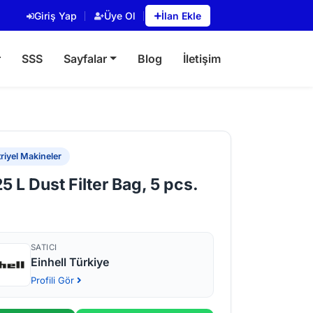
Giriş Yap
Üye Ol
İlan Ekle
r
SSS
Sayfalar
Blog
İletişim
riyel Makineler
25 L Dust Filter Bag, 5 pcs.
SATICI
Einhell Türkiye
Profili Gör