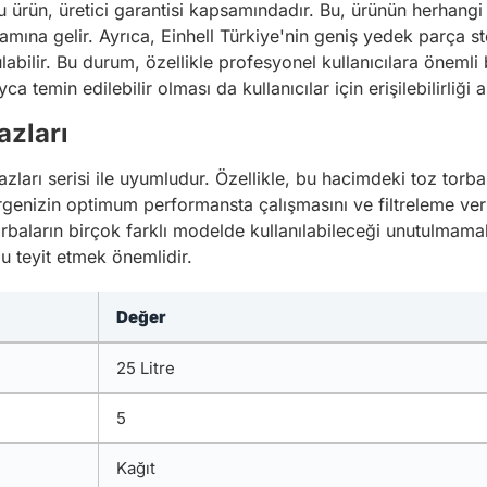
u ürün, üretici garantisi kapsamındadır. Bu, ürünün herhang
mına gelir. Ayrıca, Einhell Türkiye'nin geniş yedek parça st
labilir. Bu durum, özellikle profesyonel kullanıcılara önemli b
a temin edilebilir olması da kullanıcılar için erişilebilirliği ar
azları
ihazları serisi ile uyumludur. Özellikle, bu hacimdeki toz torb
izin optimum performansta çalışmasını ve filtreleme veriml
baların birçok farklı modelde kullanılabileceği unutulmamal
ğu teyit etmek önemlidir.
Değer
25 Litre
5
Kağıt