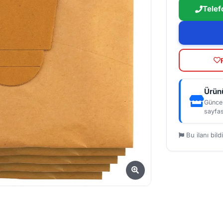
Telef
Ürünü
Güncel
sayfas
Bu ilanı bildi