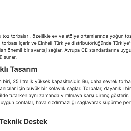
bu toz torbaları, özellikle ev ve atölye ortamlarında yoğun toz
 toz torbası içerir ve Einhell Türkiye distribütörlüğünde Türki
dan önemli bir avantaj sağlar. Avrupa CE standartlarına uygun
mü sunar.
klı Tasarım
n biri, 25 litrelik yüksek kapasitesidir. Bu, daha seyrek torb
anıcılar için büyük bir kolaylık sağlar. Torbalar, dayanıklı b
şekilde tutarken aynı zamanda yırtılmaya karşı direnç gösteri
 uygun contalar, hava sızdırmazlığı sağlayarak süpürme perfor
 Teknik Destek