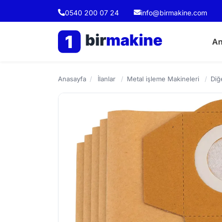
0540 200 07 24
info@birmakine.com
bir
makine
1
An
Anasayfa
/
İlanlar
/
Metal işleme Makineleri
/
Diğ