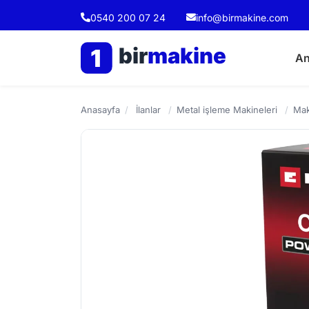
0540 200 07 24
info@birmakine.com
bir
makine
1
An
Anasayfa
/
İlanlar
/
Metal işleme Makineleri
/
Mak