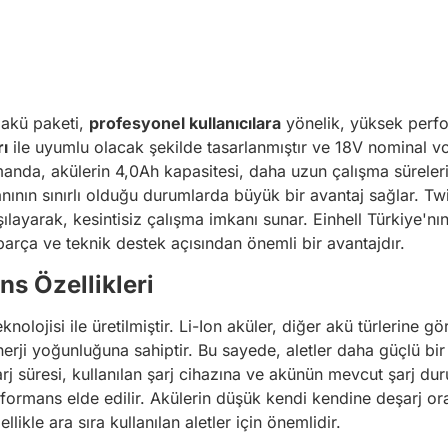
t akü paketi,
profesyonel kullanıcılara
yönelik, yüksek perfo
ı
ile uyumlu olacak şekilde tasarlanmıştır ve 18V nominal vol
manda, akülerin 4,0Ah kapasitesi, daha uzun çalışma süreleri 
nının sınırlı olduğu durumlarda büyük bir avantaj sağlar. Tw
ılayarak, kesintisiz çalışma imkanı sunar. Einhell Türkiye'nı
 parça ve teknik destek açısından önemli bir avantajdır.
ns Özellikleri
knolojisi ile üretilmiştir. Li-Ion aküler, diğer akü türlerin
erji yoğunluğuna sahiptir. Bu sayede, aletler daha güçlü bir
 şarj süresi, kullanılan şarj cihazına ve akünün mevcut şarj du
rformans elde edilir. Akülerin düşük kendi kendine deşarj ora
llikle ara sıra kullanılan aletler için önemlidir.