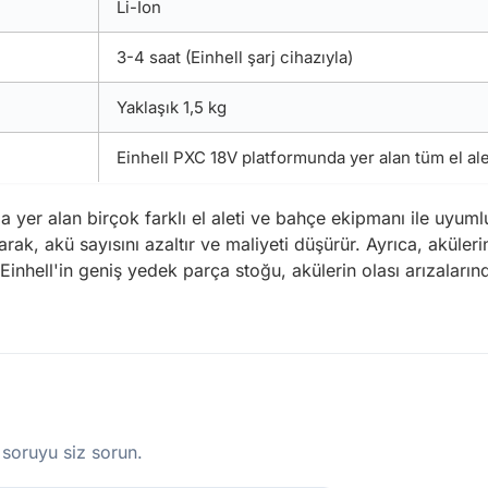
Li-Ion
3-4 saat (Einhell şarj cihazıyla)
Yaklaşık 1,5 kg
Einhell PXC 18V platformunda yer alan tüm el al
 yer alan birçok farklı el aleti ve bahçe ekipmanı ile uyumlu
rak, akü sayısını azaltır ve maliyeti düşürür. Ayrıca, akülerin k
rır. Einhell'in geniş yedek parça stoğu, akülerin olası arıza
 soruyu siz sorun.