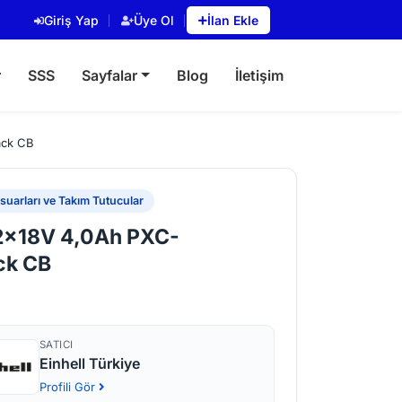
Giriş Yap
Üye Ol
İlan Ekle
r
SSS
Sayfalar
Blog
İletişim
ack CB
uarları ve Takım Tutucular
 2x18V 4,0Ah PXC-
ck CB
SATICI
Einhell Türkiye
Profili Gör