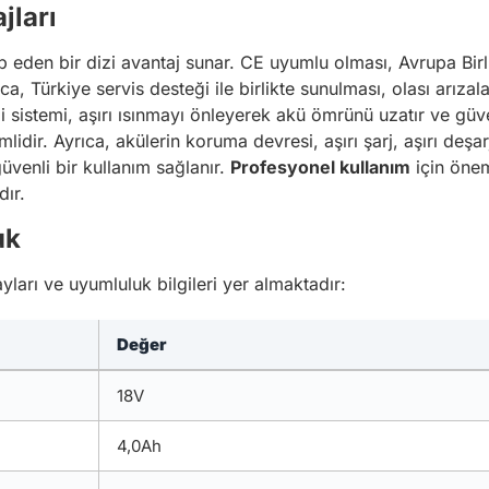
jları
p eden bir dizi avantaj sunar. CE uyumlu olması, Avrupa Birli
ca, Türkiye servis desteği ile birlikte sunulması, olası arıza
 sistemi, aşırı ısınmayı önleyerek akü ömrünü uzatır ve güven
lidir. Ayrıca, akülerin koruma devresi, aşırı şarj, aşırı deşa
üvenli bir kullanım sağlanır.
Profesyonel kullanım
için önem
dır.
uk
yları ve uyumluluk bilgileri yer almaktadır:
Değer
18V
4,0Ah