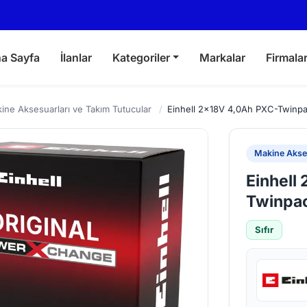
a Sayfa
İlanlar
Kategoriler
Markalar
Firmala
ine Aksesuarları ve Takım Tutucular
/
Einhell 2x18V 4,0Ah PXC-Twinp
Makine Akses
Einhell
Twinpa
Sıfır