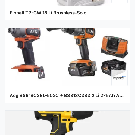
Einhell TP-CW 18 Li Brushless-Solo
Aeg BSB18C3BL-502C + BSS18C3B3 2 Li 2x5Ah Akülü Vidalama Seti