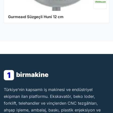
Gurmeaıd Süzgeçli Huni 12 cm
1
birmakine
BirMakine
Türkiye'nin kapsamlı iş makinesi ve endüstriyel
ekipman ilan platformu. Ekskavatör, beko loder,
forklift, telehandler ve vinçlerden CNC tezgâhları,
ahşap işleme, ambalaj, baskı, plastik enjeksiyon ve