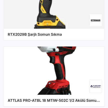
RTX2029B Şarjlı Somun Sıkma
ATTLAS PRO-ATBL 18 MTIW-502C 1/2 Akülü Somun Sıkma ve Sökme Makinesi 610Nm 20V 5 Ah