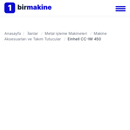
1
bir
makine
Anasayfa
/
İlanlar
/
Metal işleme Makineleri
/
Makine
Aksesuarları ve Takım Tutucular
/
Einhell CC-IW 450