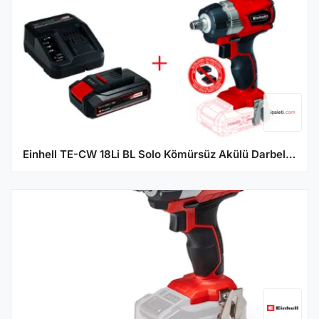
Einhell TE-CW 18Li BL Solo Kömürsüz Akülü Darbeli Somun Sıkma ve 2,5 Ah Starter Kit