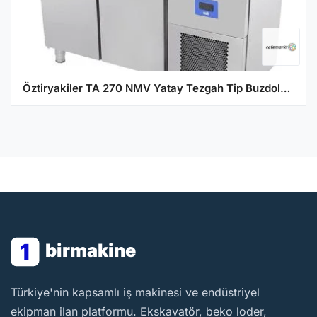
Öztiryakiler TA 270 NMV Yatay Tezgah Tip Buzdolabı, Çift Kapılı, 301 L
1
birmakine
BirMakine
Türkiye'nin kapsamlı iş makinesi ve endüstriyel
ekipman ilan platformu. Ekskavatör, beko loder,