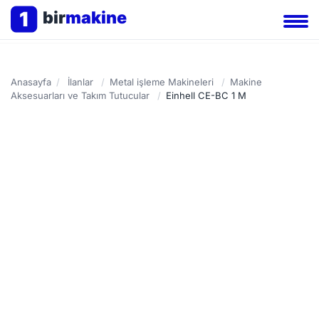
1
bir
makine
Anasayfa
/
İlanlar
/
Metal işleme Makineleri
/
Makine
Aksesuarları ve Takım Tutucular
/
Einhell CE-BC 1 M