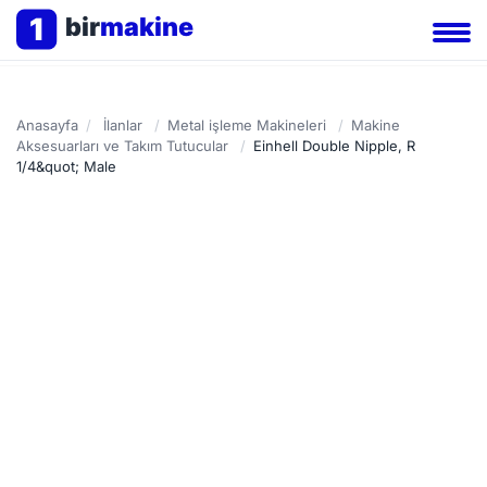
1
bir
makine
Anasayfa
/
İlanlar
/
Metal işleme Makineleri
/
Makine
Aksesuarları ve Takım Tutucular
/
Einhell Double Nipple, R
1/4&quot; Male