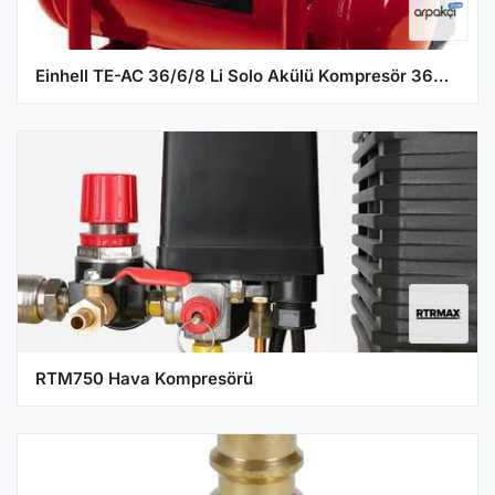
Einhell TE-AC 36/6/8 Li Solo Akülü Kompresör 36V Çift Akülü (AKÜ HARİÇ)
RTM750 Hava Kompresörü