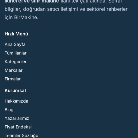
ikinci el ve sıfır makine
ilanı tek çatı altında. Şeffaf
bilgiler, doğrudan satıcı iletişimi ve sektörel rehberler
için BirMakine.
Hızlı Menü
Ana Sayfa
Tüm İlanlar
Kategoriler
Markalar
Firmalar
Kurumsal
Hakkımızda
Blog
Yazarlarımız
Fiyat Endeksi
Terimler Sözlüğü