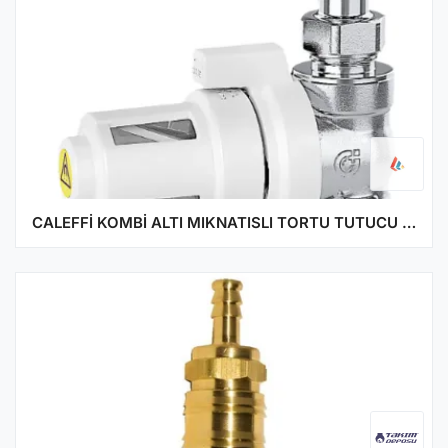
CALEFFİ KOMBİ ALTI MIKNATISLI TORTU TUTUCU FİLTRESİ 3/4” dış dişli x 3/4” iç dişli sabit somunlu