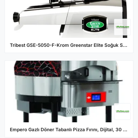
Tribest GSE-5050-F-Krom Greenstar Elite Soğuk Sıkım Meyve ve Sebze Sıkacağı
Empero Gazlı Döner Tabanlı Pizza Fırını, Dijital, 30 cm 130 Pizza/Saat Kapasiteli, Siyah Kırmızı