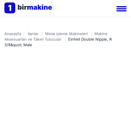
1
bir
makine
Anasayfa
/
İlanlar
/
Metal işleme Makineleri
/
Makine
Aksesuarları ve Takım Tutucular
/
Einhell Double Nipple, R
3/8&quot; Male