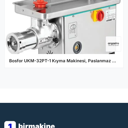
Bosfor UKM-32PT-1 Kıyma Makinesi, Paslanmaz Gövde ve Paslanmaz Döküm Kafalı, No:32, Trifaze
1
birmakine