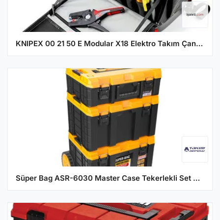
KNIPEX 00 21 50 E Modular X18 Elektro Takım Çantası 22 Parça
Süper Bag ASR-6030 Master Case Tekerlekli Set S-M-L Takım Çantası 3'lü