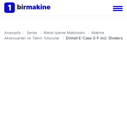
1
bir
makine
Anasayfa
/
İlanlar
/
Metal işleme Makineleri
/
Makine
Aksesuarları ve Takım Tutucular
/
Einhell E-Case S-F incl. Dividers