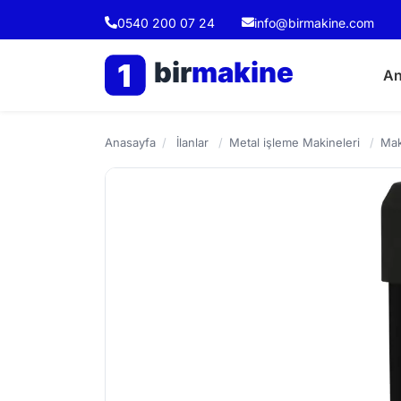
0540 200 07 24
info@birmakine.com
bir
makine
1
An
Anasayfa
/
İlanlar
/
Metal işleme Makineleri
/
Mak