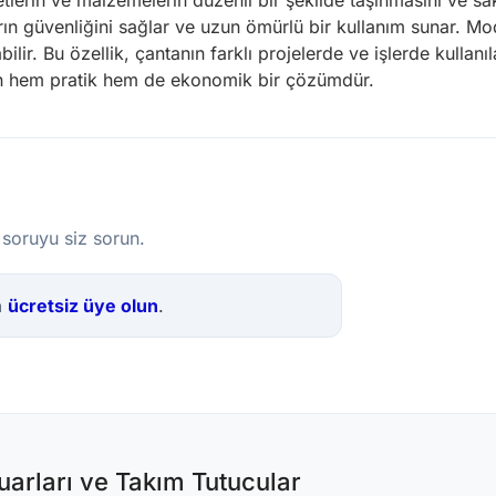
etlerin ve malzemelerin düzenli bir şekilde taşınmasını ve sakl
rın güvenliğini sağlar ve uzun ömürlü bir kullanım sunar. Mod
ilir. Bu özellik, çantanın farklı projelerde ve işlerde kullan
için hem pratik hem de ekonomik bir çözümdür.
 soruyu siz sorun.
a
ücretsiz üye olun
.
arları ve Takım Tutucular