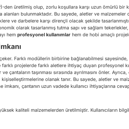
P)-den üretilmiş olup, zorlu koşullara karşı uzun ömürlü bir 
lanları bulunmaktadır. Bu sayede, aletler ve malzemeler düze
iklere ve darbelere karşı dirençli olacak şekilde tasarlanmışt
onomik olarak tasarlanmış tutma sapı ve sağlam tekerlekler, 
ntayı hem
profesyonel kullanımlar
hem de hobi amaçlı projeler 
İmkanı
eker. Farklı modüllerin birbirine bağlanabilmesi sayesinde, k
kle farklı projelerde farklı aletlere ihtiyaç duyan profesyonel 
r ve çantaların taşınması sırasında ayrılmasını önler. Ayrıca, 
anı kişiselleştirmelerine olanak tanır. Bu sayede, aletler ve m
me imkanı, çantanın uzun vadede kullanıcı ihtiyaçlarına ceva
sek kaliteli malzemelerden üretilmiştir. Kullanıcıların bilg