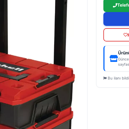
Telef
Ürünü
Güncel
sayfas
Bu ilanı bildi