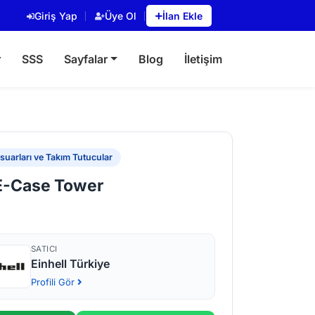
Giriş Yap
Üye Ol
İlan Ekle
r
SSS
Sayfalar
Blog
İletişim
uarları ve Takım Tutucular
 E-Case Tower
SATICI
Einhell Türkiye
Profili Gör