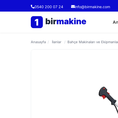
0540 200 07 24
info@birmakine.com
bir
makine
1
An
Anasayfa
/
İlanlar
/
Bahçe Makinaları ve Ekipmanlar