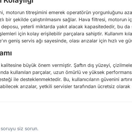
 Kolaylığı
emi, motorun titreşimini emerek operatörün yorgunluğunu aza
zlı bir şekilde çalıştırılmasını sağlar. Hava filtresi, motorun 
deposu, yeterli miktarda yakıt alacak kapasitededir, bu da sı
şlemleri için kolay erişilebilir parçalara sahiptir. Kullanım k
ın geniş servis ağı sayesinde, olası arızalar için hızlı ve güve
samı
kalitesine büyük önem vermiştir. Şaftın dış yüzeyi, çizilmele
da kullanılan parçalar, uzun ömürlü ve yüksek performanslı 
steği ile desteklenmektedir. Bu, kullanıcıların güvenini artı
ilecek arızalar, yetkili servisler tarafından ücretsiz olarak o
 soruyu siz sorun.