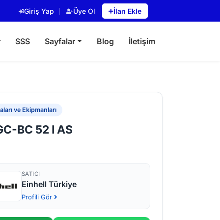
Giriş Yap
Üye Ol
İlan Ekle
r
SSS
Sayfalar
Blog
İletişim
ları ve Ekipmanları
 GC-BC 52 I AS
SATICI
Einhell Türkiye
Profili Gör