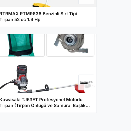
RTRMAX RTM9636 Benzinli Sırt Tipi
Tırpan 52 cc 1.9 Hp
Kawasaki TJ53ET Profesyonel Motorlu
Tırpan (Tırpan Önlüğü ve Samurai Başlık
Hediyeli)