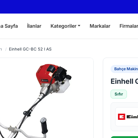
a Sayfa
İlanlar
Kategoriler
Markalar
Firmala
ı
/
Einhell GC-BC 52 I AS
Bahçe Makina
Einhell
Sıfır