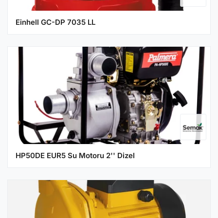
Einhell GC-DP 7035 LL
HP50DE EUR5 Su Motoru 2'' Dizel