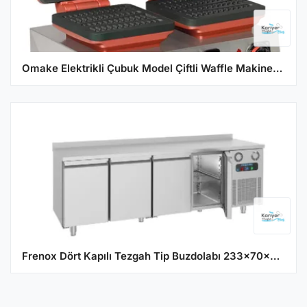
Omake Elektrikli Çubuk Model Çiftli Waffle Makinesi Zamanlayıcılı WFL21.E22.1101.Z50
Frenox Dört Kapılı Tezgah Tip Buzdolabı 233x70x85 cm 304 Kalite CGN4-R290