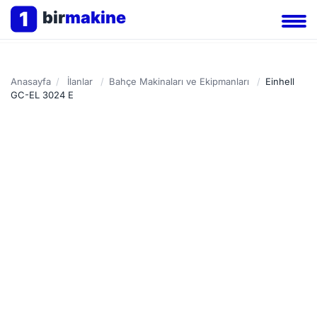
1
bir
makine
Anasayfa
/
İlanlar
/
Bahçe Makinaları ve Ekipmanları
/
Einhell
GC-EL 3024 E