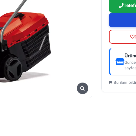
Telef
Ürünü
Güncel
sayfas
Bu ilanı bildi