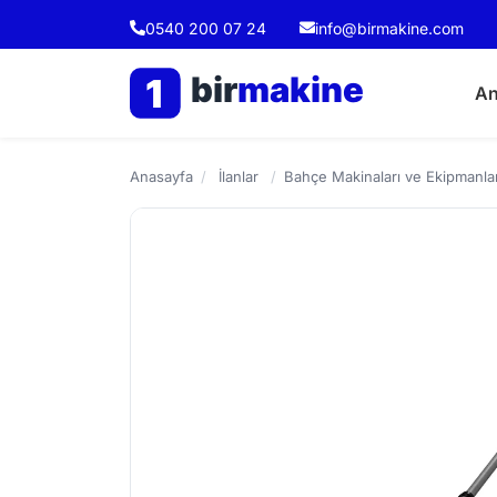
0540 200 07 24
info@birmakine.com
bir
makine
1
An
Anasayfa
/
İlanlar
/
Bahçe Makinaları ve Ekipmanlar