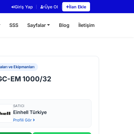
Giriş Yap
Üye Ol
İlan Ekle
r
SSS
Sayfalar
Blog
İletişim
ları ve Ekipmanları
 GC-EM 1000/32
SATICI
Einhell Türkiye
Profili Gör