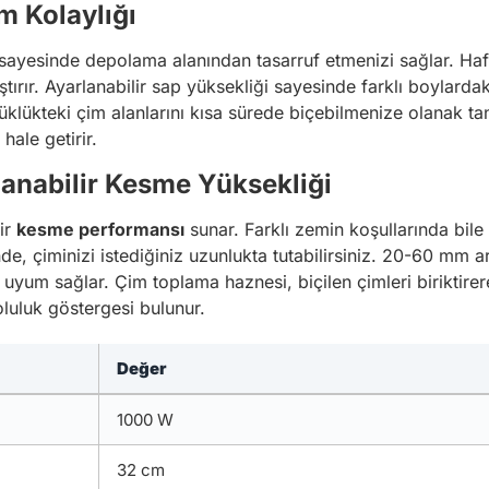
m Kolaylığı
ayesinde depolama alanından tasarruf etmenizi sağlar. Hafi
ırır. Ayarlanabilir sap yüksekliği sayesinde farklı boylardaki 
üklükteki çim alanlarını kısa sürede biçebilmenize olanak tan
hale getirir.
anabilir Kesme Yüksekliği
ir
kesme performansı
sunar. Farklı zemin koşullarında bile 
e, çiminizi istediğiniz uzunlukta tutabilirsiniz. 20-60 mm a
re uyum sağlar. Çim toplama haznesi, biçilen çimleri biriktirer
uluk göstergesi bulunur.
Değer
1000 W
32 cm