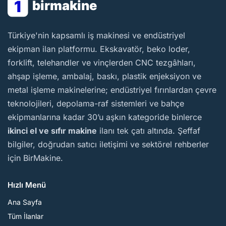
1
birmakine
BirMakine
Türkiye'nin kapsamlı iş makinesi ve endüstriyel
ekipman ilan platformu. Ekskavatör, beko loder,
forklift, telehandler ve vinçlerden CNC tezgâhları,
ahşap işleme, ambalaj, baskı, plastik enjeksiyon ve
metal işleme makinelerine; endüstriyel fırınlardan çevre
teknolojileri, depolama-raf sistemleri ve bahçe
ekipmanlarına kadar 30’u aşkın kategoride binlerce
ikinci el ve sıfır makine
ilanı tek çatı altında. Şeffaf
bilgiler, doğrudan satıcı iletişimi ve sektörel rehberler
için BirMakine.
Hızlı Menü
Ana Sayfa
Tüm İlanlar