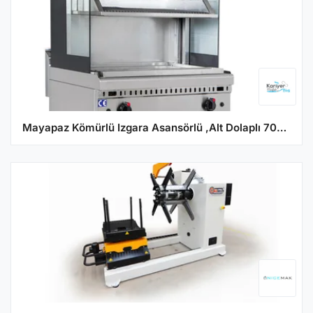
Mayapaz Kömürlü Izgara Asansörlü ,Alt Dolaplı 700 Seri M-DKIG-AS 870