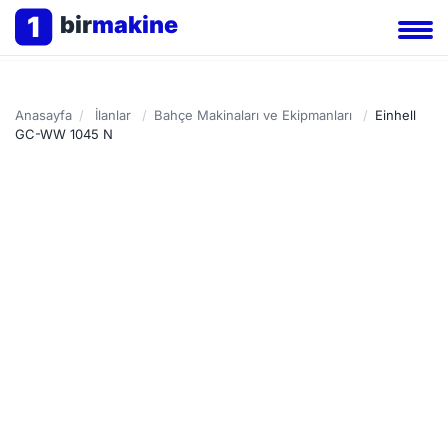
1
bir
makine
Anasayfa
/
İlanlar
/
Bahçe Makinaları ve Ekipmanları
/
Einhell
GC-WW 1045 N