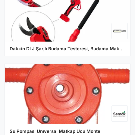
Dakkin DLJ Şarjlı Budama Testeresi, Budama Makası ve Uzatma Kolu Tam Set
Su Pompası Unıversal Matkap Ucu Monte