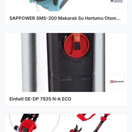
SAPPOWER SMS-200 Makaralı Su Hortumu Otomatik Sarımlı Bahçe Hortumu 20 Metre
Einhell GE-DP 7935 N-A ECO