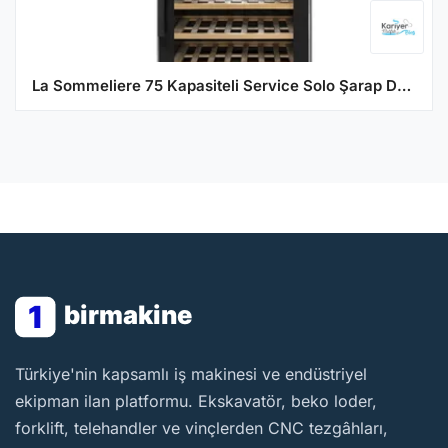
La Sommeliere 75 Kapasiteli Service Solo Şarap Dolabı ECS812Z
1
birmakine
BirMakine
Türkiye'nin kapsamlı iş makinesi ve endüstriyel
ekipman ilan platformu. Ekskavatör, beko loder,
forklift, telehandler ve vinçlerden CNC tezgâhları,