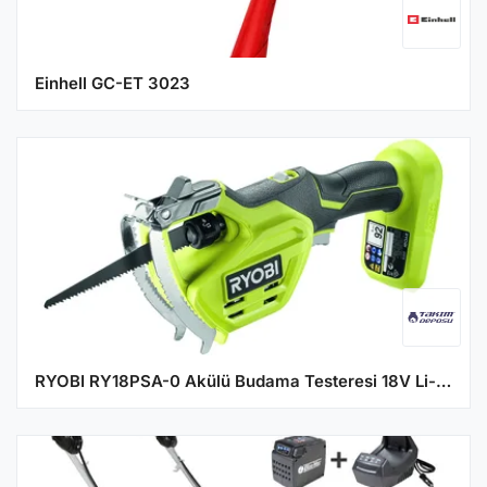
Einhell GC-ET 3023
RYOBI RY18PSA-0 Akülü Budama Testeresi 18V Li-Ion One+ - (Aküsüz)