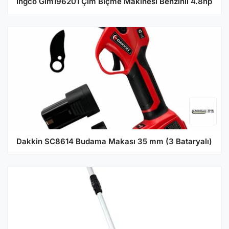
İngco Glm196201 Çim Biçme Makinesi Benzinli 4.8hp
Dakkin SC8614 Budama Makası 35 mm (3 Bataryalı)