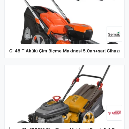
Gi 48 T Akülü Çim Biçme Makinesi 5.0ah+şarj Cihazı