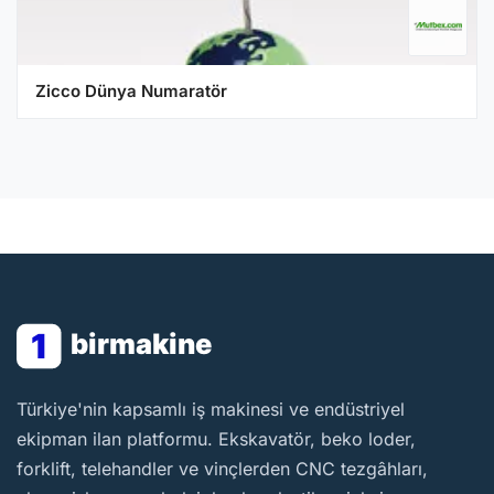
Zicco Dünya Numaratör
1
birmakine
BirMakine
Türkiye'nin kapsamlı iş makinesi ve endüstriyel
ekipman ilan platformu. Ekskavatör, beko loder,
forklift, telehandler ve vinçlerden CNC tezgâhları,