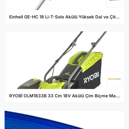
Einhell GE-HC 18 Li-T-Solo Akülü Yüksek Dal ve Çit Budama
RYOBİ OLM1833B 33 Cm 18V Akülü Çim Biçme Makinesi (5133004305)