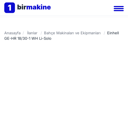
1
bir
makine
Anasayfa
/
İlanlar
/
Bahçe Makinaları ve Ekipmanları
/
Einhell
GE-HR 18/30-1 WH Li-Solo