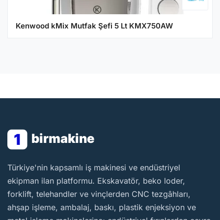
Kenwood kMix Mutfak Şefi 5 Lt KMX750AW
1
birmakine
BirMakine
Türkiye'nin kapsamlı iş makinesi ve endüstriyel
ekipman ilan platformu. Ekskavatör, beko loder,
forklift, telehandler ve vinçlerden CNC tezgâhları,
ahşap işleme, ambalaj, baskı, plastik enjeksiyon ve