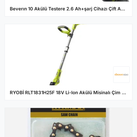
Beverın 10 Akülü Testere 2.6 Ah+şarj Cihazı Çift Akülü
RYOBİ RLT1831H25F 18V Li-Ion Akülü Misinalı Çim Biçme 2.5Ah 25cm (5133003711)