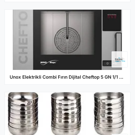
Unox Elektrikli Combi Fırın Dijital Cheftop 5 GN 1/1 Kapasiteli EVC-0511-E1RM