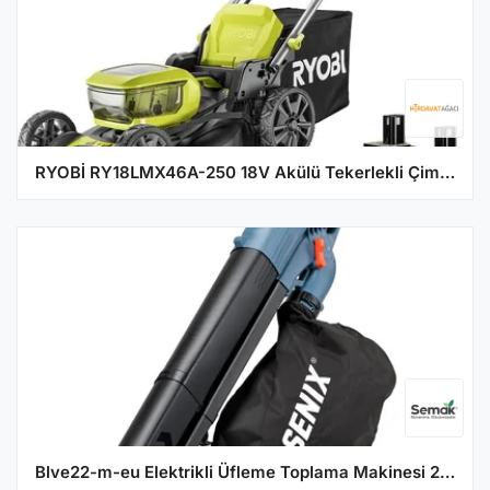
RYOBİ RY18LMX46A-250 18V Akülü Tekerlekli Çim Biçme Makinesi (5133005790)
Blve22-m-eu Elektrikli Üfleme Toplama Makinesi 2200W