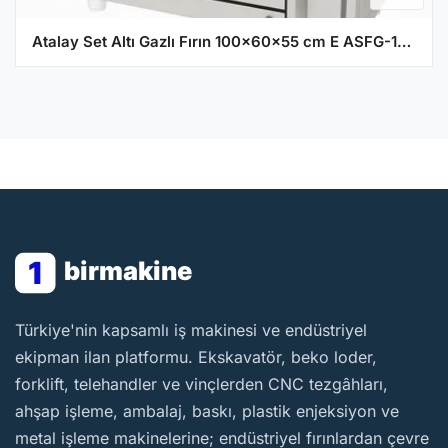
Atalay Set Altı Gazlı Fırın 100x60x55 cm E ASFG-1060
1
birmakine
BirMakine
Türkiye'nin kapsamlı iş makinesi ve endüstriyel
ekipman ilan platformu. Ekskavatör, beko loder,
forklift, telehandler ve vinçlerden CNC tezgâhları,
ahşap işleme, ambalaj, baskı, plastik enjeksiyon ve
metal işleme makinelerine; endüstriyel fırınlardan çevre