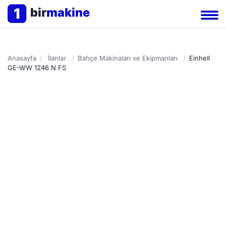
1
bir
makine
Anasayfa
/
İlanlar
/
Bahçe Makinaları ve Ekipmanları
/
Einhell
GE-WW 1246 N FS