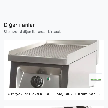
Diğer ilanlar
Sitemizdeki diğer ilanlardan bir seçki.
Öztiryakiler Elektrikli Grill Plate, Oluklu, Krom Kaplı, 40x65x30 cm, OGP 4065 N C