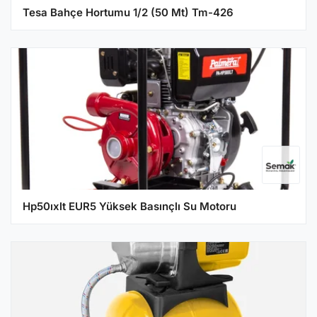
Tesa Bahçe Hortumu 1/2 (50 Mt) Tm-426
Hp50ıxlt EUR5 Yüksek Basınçlı Su Motoru