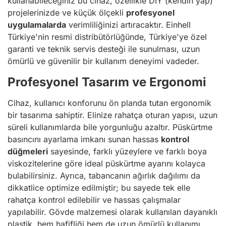
kullanabileceğiniz bu cihaz, özellikle DIY (kendin yap)
projelerinizde ve küçük ölçekli
profesyonel
uygulamalarda
verimliliğinizi artıracaktır. Einhell
Türkiye'nin resmi distribütörlüğünde, Türkiye'ye özel
garanti ve teknik servis desteği ile sunulması, uzun
ömürlü ve güvenilir bir kullanım deneyimi vadeder.
Profesyonel Tasarım ve Ergonomi
Cihaz, kullanıcı konforunu ön planda tutan ergonomik
bir tasarıma sahiptir. Elinize rahatça oturan yapısı, uzun
süreli kullanımlarda bile yorgunluğu azaltır. Püskürtme
basıncını ayarlama imkanı sunan hassas
kontrol
düğmeleri
sayesinde, farklı yüzeylere ve farklı boya
viskozitelerine göre ideal püskürtme ayarını kolayca
bulabilirsiniz. Ayrıca, tabancanın ağırlık dağılımı da
dikkatlice optimize edilmiştir; bu sayede tek elle
rahatça kontrol edilebilir ve hassas çalışmalar
yapılabilir. Gövde malzemesi olarak kullanılan dayanıklı
plastik, hem hafifliği hem de uzun ömürlü kullanımı