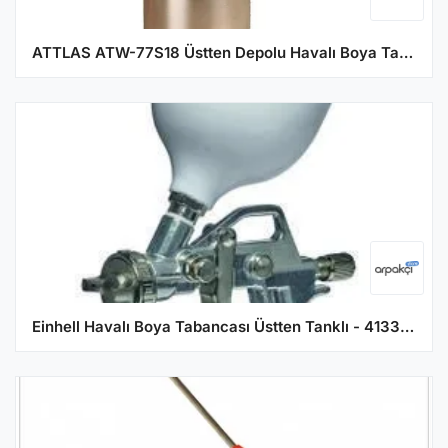
ATTLAS ATW-77S18 Üstten Depolu Havalı Boya Tabancası 1.8 Nozul
Einhell Havalı Boya Tabancası Üstten Tanklı - 4133000