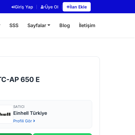
Giriş Yap
Üye Ol
İlan Ekle
r
SSS
Sayfalar
Blog
İletişim
 TC-AP 650 E
SATICI
Einhell Türkiye
Profili Gör