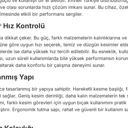
üçlü ve kullanışlı bir el aletidir. Einhell Türkiye distribütör
e olası sorunlarda hızlı çözüm imkanı sunar. Bu cihaz, özelli
lmesinde etkili bir performans sergiler.
r Hız Kontrolü
ikkat çeker. Bu güç, farklı malzemelerin kalınlıklarına ve
türüne göre uygun hızı seçerek, temiz ve düzgün kesimler el
e ise daha yüksek hız tercih edilebilir. Bu esneklik, kullanı
sı, uzun süreli kullanımlarda bile yüksek performansın koru
azaltarak daha konforlu bir çalışma deneyimi sunar.
anmış Yapı
lice tasarlanmış bir yapıya sahiptir. Hareketli kesme başlığı
l sağlar. Geniş kesim derinliği, daha kalın malzemelerin tek 
i, farklı kesim görevleri için uygun bıçak kullanımını pratik ha
laştırır. Ergonomik tutma sapı, rahat ve güvenli bir kullanı