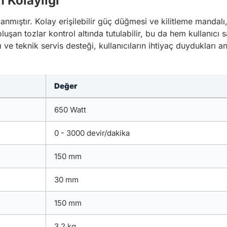
m Kolaylığı
nmıştır. Kolay erişilebilir güç düğmesi ve kilitleme mandalı, 
an tozlar kontrol altında tutulabilir, bu da hem kullanıcı 
ğı ve teknik servis desteği, kullanıcıların ihtiyaç duyduklar
Değer
650 Watt
0 - 3000 devir/dakika
150 mm
30 mm
150 mm
3.2 kg