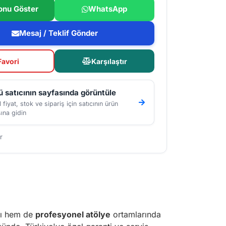
onu Göster
WhatsApp
Mesaj / Teklif Gönder
Favori
Karşılaştır
 satıcının sayfasında görüntüle
 fiyat, stok ve sipariş için satıcının ürün
ına gidin
r
ısı hem de
profesyonel atölye
ortamlarında