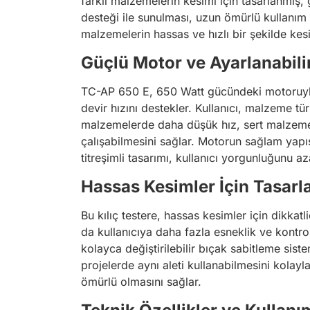
farklı malzemelerin kesimi için tasarlanmış, g
desteği ile sunulması, uzun ömürlü kullanım v
malzemelerin hassas ve hızlı bir şekilde kesi
Güçlü Motor ve Ayarlanabili
TC-AP 650 E, 650 Watt gücündeki motoruyla d
devir hızını destekler. Kullanıcı, malzeme 
malzemelerde daha düşük hız, sert malzemelerd
çalışabilmesini sağlar. Motorun sağlam yapı
titreşimli tasarımı, kullanıcı yorgunluğunu 
Hassas Kesimler İçin Tasarl
Bu kılıç testere, hassas kesimler için dikkat
da kullanıcıya daha fazla esneklik ve kontro
kolayca değiştirilebilir bıçak sabitleme sistem
projelerde aynı aleti kullanabilmesini kolay
ömürlü olmasını sağlar.