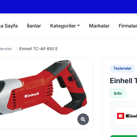
a Sayfa
İlanlar
Kategoriler
Markalar
Firmala
tereler
/
Einhell TC-AP 650 E
Testereler
Einhell
Sıfır