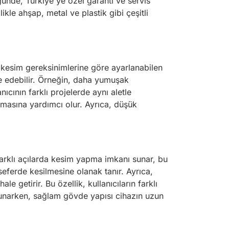
lüğünde, Türkiye'ye özel garanti ve servis
kle ahşap, metal ve plastik gibi çeşitli
 kesim gereksinimlerine göre ayarlanabilen
de edebilir. Örneğin, daha yumuşak
cının farklı projelerde aynı aletle
nmasına yardımcı olur. Ayrıca, düşük
, farklı açılarda kesim yapma imkanı sunar, bu
seferde kesilmesine olanak tanır. Ayrıca,
le getirir. Bu özellik, kullanıcıların farklı
m sunarken, sağlam gövde yapısı cihazın uzun