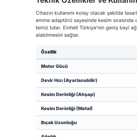
Teknik Özellikler ve Kullanı
Cihazın kullanımı kolay olacak şekilde tasarla
emme adaptörü sayesinde kesim sırasında oluş
temiz tutar. Einhell Türkiye’nin geniş bayi a
alabilmesini sağlar.
Özellik
Motor Gücü
Devir Hızı (Ayarlanabilir)
Kesim Derinliği (Ahşap)
Kesim Derinliği (Metal)
Bıçak Uzunluğu
Ağırlık