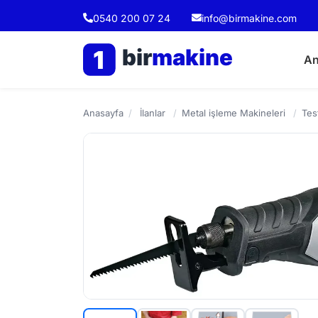
0540 200 07 24
info@birmakine.com
bir
makine
1
An
Anasayfa
/
İlanlar
/
Metal işleme Makineleri
/
Tes