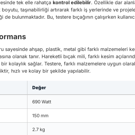
yesinde tek elle rahatça
kontrol edilebilir
. Özellikle dar alan
yutu, taşınabilirliği artırarak farklı iş yerlerinde ve proje
i de bulunmaktadır. Bu, testere bıçağının çalışırken kullanıcın
formans
u sayesinde ahşap, plastik, metal gibi farklı malzemeleri k
ına olanak tanır. Hareketli bıçak mili, farklı kesim açılarınd
ir kolaylık sağlar. Testere, farklı malzemelere uygun olarak
tir, hızlı ve kolay bir şekilde yapılabilir.
Değer
690 Watt
150 mm
2.7 kg