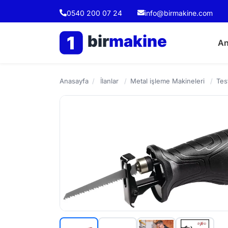
0540 200 07 24
info@birmakine.com
bir
makine
1
An
Anasayfa
/
İlanlar
/
Metal işleme Makineleri
/
Tes