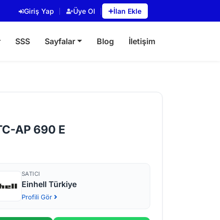
Giriş Yap
Üye Ol
İlan Ekle
r
SSS
Sayfalar
Blog
İletişim
 TC-AP 690 E
SATICI
Einhell Türkiye
Profili Gör