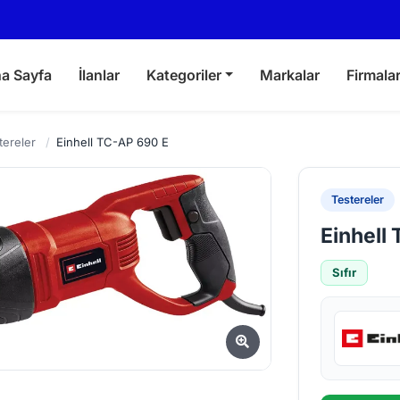
a Sayfa
İlanlar
Kategoriler
Markalar
Firmala
tereler
/
Einhell TC-AP 690 E
Testereler
Einhell
Sıfır