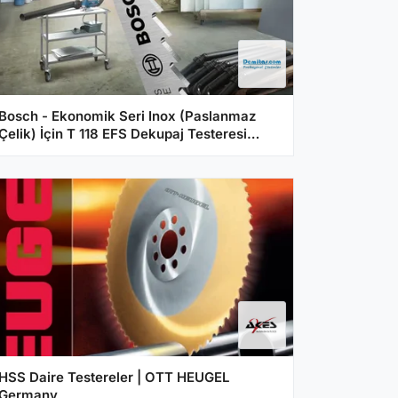
Bosch - Ekonomik Seri Inox (Paslanmaz
Çelik) İçin T 118 EFS Dekupaj Testeresi
Bıçağı - 5'Li Paket
HSS Daire Testereler | OTT HEUGEL
Germany