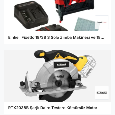
Einhell Fixetto 18/38 S Solo Zımba Makinesi ve 18V 2.5 Ah PXC Starter Kit (Başlangıç Seti)
RTX2038B Şarjlı Daire Testere Kömürsüz Motor