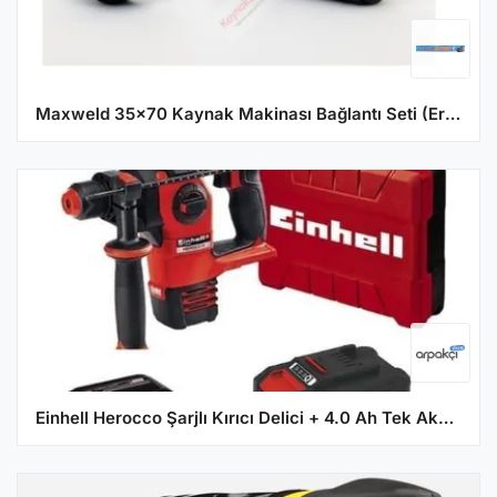
Maxweld 35x70 Kaynak Makinası Bağlantı Seti (Erkek + Dişi)
Einhell Herocco Şarjlı Kırıcı Delici + 4.0 Ah Tek Akü ve Şarj Ünitesi