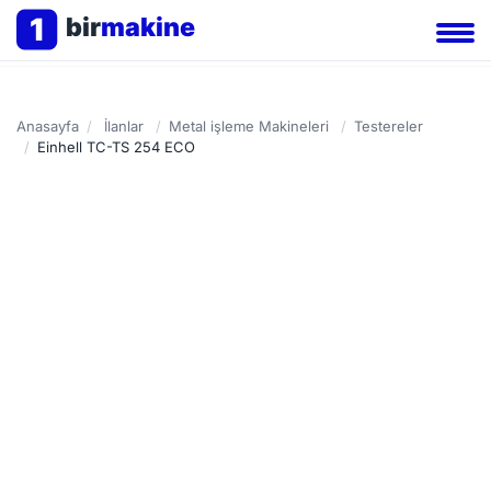
1
bir
makine
Anasayfa
/
İlanlar
/
Metal işleme Makineleri
/
Testereler
/
Einhell TC-TS 254 ECO