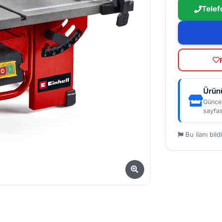
Telef
Ürünü
Güncel
sayfas
Bu ilanı bildi