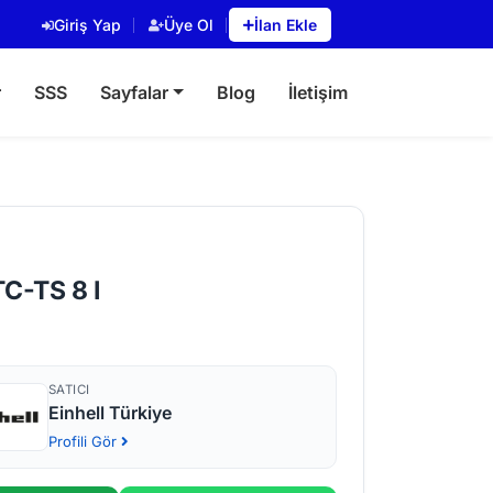
Giriş Yap
Üye Ol
İlan Ekle
r
SSS
Sayfalar
Blog
İletişim
TC-TS 8 I
SATICI
Einhell Türkiye
Profili Gör