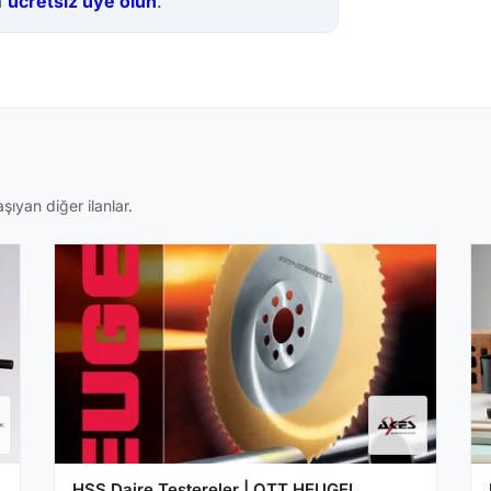
a
ücretsiz üye olun
.
şıyan diğer ilanlar.
HSS Daire Testereler | OTT HEUGEL