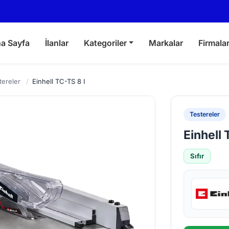
a Sayfa
İlanlar
Kategoriler
Markalar
Firmala
tereler
/
Einhell TC-TS 8 I
Testereler
Einhell 
Sıfır