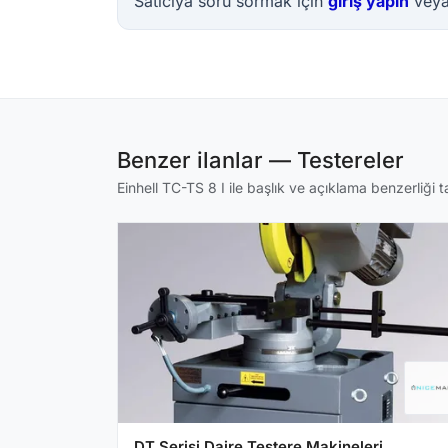
Satıcıya soru sormak için
giriş yapın
vey
Benzer ilanlar — Testereler
Einhell TC-TS 8 I ile başlık ve açıklama benzerliği ta
DT Serisi Daire Testere Makineleri