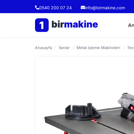
0540 200 07 24
info@birmakine.com
bir
makine
1
An
Anasayfa
/
İlanlar
/
Metal işleme Makineleri
/
Tes