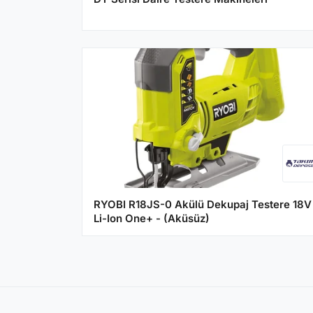
RYOBI R18JS-0 Akülü Dekupaj Testere 18V
Li-Ion One+ - (Aküsüz)