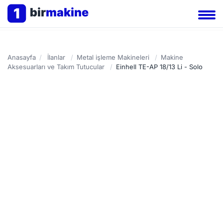
1
bir
makine
Anasayfa
/
İlanlar
/
Metal işleme Makineleri
/
Makine
Aksesuarları ve Takım Tutucular
/
Einhell TE-AP 18/13 Li - Solo