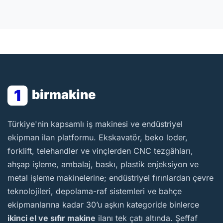
1
birmakine
BirMakine
Türkiye'nin kapsamlı iş makinesi ve endüstriyel
ekipman ilan platformu. Ekskavatör, beko loder,
forklift, telehandler ve vinçlerden CNC tezgâhları,
ahşap işleme, ambalaj, baskı, plastik enjeksiyon ve
metal işleme makinelerine; endüstriyel fırınlardan çevre
teknolojileri, depolama-raf sistemleri ve bahçe
ekipmanlarına kadar 30’u aşkın kategoride binlerce
ikinci el ve sıfır makine
ilanı tek çatı altında. Şeffaf