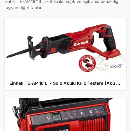
Einhell TE-AP 18/13 Li - Solo ile başlık ve açıklama benzerliği
taşıyan diğer ilanlar.
Einhell TE-AP 18 Li - Solo Akülü Kılıç Testere (Akü Dahil Değil)