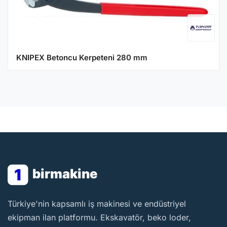
KNIPEX Betoncu Kerpeteni 280 mm
1
birmakine
BirMakine
Türkiye'nin kapsamlı iş makinesi ve endüstriyel
ekipman ilan platformu. Ekskavatör, beko loder,