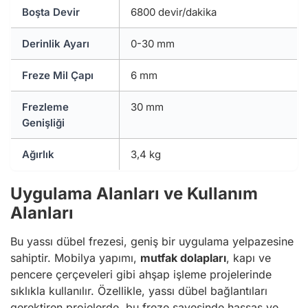
Boşta Devir
6800 devir/dakika
Derinlik Ayarı
0-30 mm
Freze Mil Çapı
6 mm
Frezleme
30 mm
Genişliği
Ağırlık
3,4 kg
Uygulama Alanları ve Kullanım
Alanları
Bu yassı dübel frezesi, geniş bir uygulama yelpazesine
sahiptir. Mobilya yapımı,
mutfak dolapları
, kapı ve
pencere çerçeveleri gibi ahşap işleme projelerinde
sıklıkla kullanılır. Özellikle, yassı dübel bağlantıları
gerektiren projelerde, bu freze sayesinde hassas ve