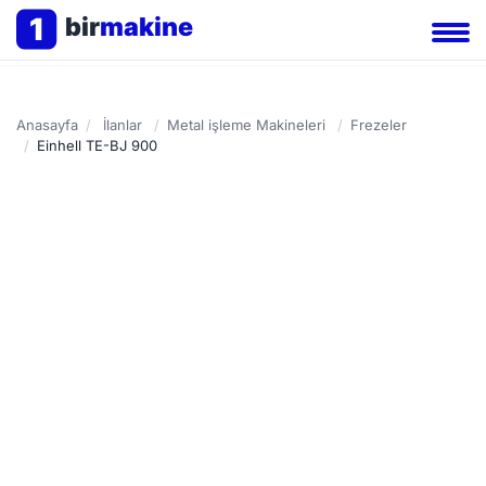
1
bir
makine
Anasayfa
/
İlanlar
/
Metal işleme Makineleri
/
Frezeler
/
Einhell TE-BJ 900