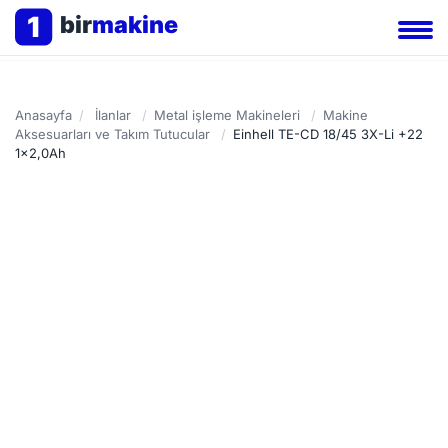
1
bir
makine
Anasayfa
/
İlanlar
/
Metal işleme Makineleri
/
Makine
Aksesuarları ve Takım Tutucular
/
Einhell TE-CD 18/45 3X-Li +22
1x2,0Ah