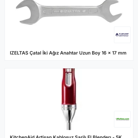
IZELTAS Çatal İki Ağız Anahtar Uzun Boy 16 x 17 mm
KitchenAid Artisan Kablosuz Şarjlı El Blenderı - 5KHB3581ECA