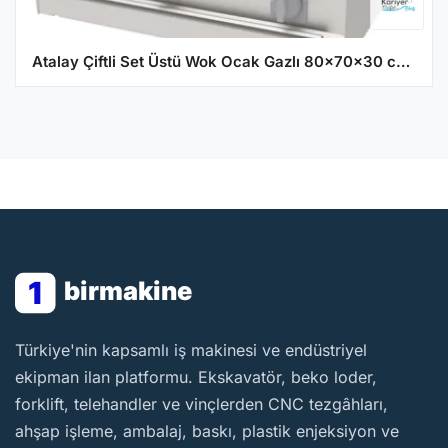
Atalay Çiftli Set Üstü Wok Ocak Gazlı 80x70x30 cm AWO-870
1
birmakine
BirMakine
Türkiye'nin kapsamlı iş makinesi ve endüstriyel
ekipman ilan platformu. Ekskavatör, beko loder,
forklift, telehandler ve vinçlerden CNC tezgâhları,
ahşap işleme, ambalaj, baskı, plastik enjeksiyon ve