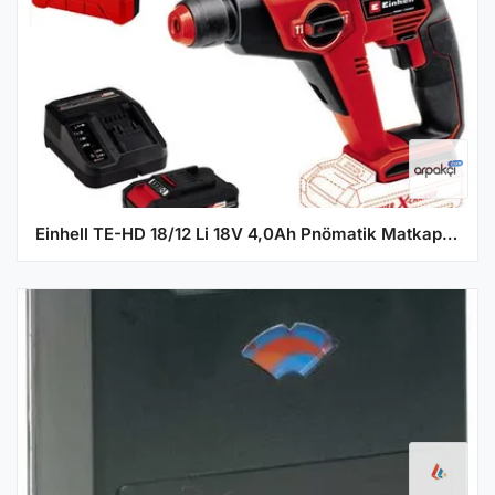
Einhell TE-HD 18/12 Li 18V 4,0Ah Pnömatik Matkap + Taşıma Çantası