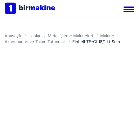
1
bir
makine
Anasayfa
/
İlanlar
/
Metal işleme Makineleri
/
Makine
Aksesuarları ve Takım Tutucular
/
Einhell TE-CI 18/1 Li-Solo