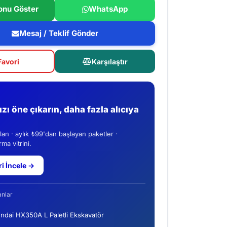
onu Göster
WhatsApp
Mesaj / Teklif Gönder
Favori
Karşılaştır
nızı öne çıkarın, daha fazla alıcıya
ilan · aylık ₺99'dan başlayan paketler ·
ma vitrini.
ri İncele →
anlar
ndai HX350A L Paletli Ekskavatör