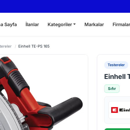
a Sayfa
İlanlar
Kategoriler
Markalar
Firmala
tereler
/
Einhell TE-PS 165
Testereler
Einhell
Sıfır