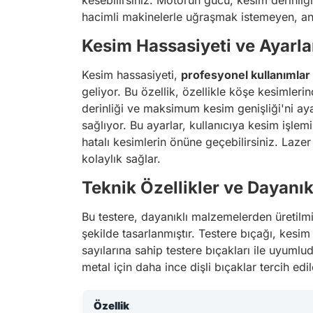
kesebilirsiniz. Motorun gücü, kesim derinliği v
hacimli makinelerle uğraşmak istemeyen, anca
Kesim Hassasiyeti ve Ayarlan
Kesim hassasiyeti,
profesyonel kullanımlar
geliyor. Bu özellik, özellikle köşe kesimle
derinliği ve maksimum kesim genişliği'ni aya
sağlıyor. Bu ayarlar, kullanıcıya kesim işle
hatalı kesimlerin önüne geçebilirsiniz. Laze
kolaylık sağlar.
Teknik Özellikler ve Dayanıkl
Bu testere, dayanıklı malzemelerden üretilmi
şekilde tasarlanmıştır. Testere bıçağı, kesi
sayılarına sahip testere bıçakları ile uyumlu
metal için daha ince dişli bıçaklar tercih ed
Özellik