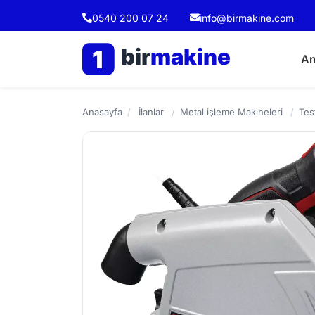
0540 200 07 24
info@birmakine.com
bir
makine
1
An
Anasayfa
/
İlanlar
/
Metal işleme Makineleri
/
Tes