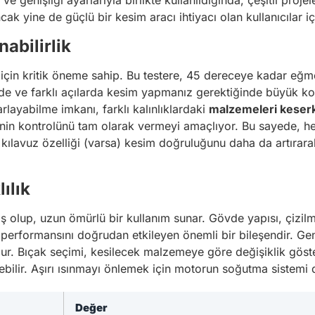
e genişliği ayarlarıyla birlikte kullanıldığında, çeşitli proje
k yine de güçlü bir kesim aracı ihtiyacı olan kullanıcılar iç
abilirlik
için kritik öneme sahip. Bu testere, 45 dereceye kadar eğme 
rinde ve farklı açılarda kesim yapmanız gerektiğinde büyük k
rlayabilme imkanı, farklı kalınlıklardaki
malzemeleri keser
minin kontrolünü tam olarak vermeyi amaçlıyor. Bu sayede, he
r kılavuz özelliği (varsa) kesim doğruluğunu daha da artırar
ılık
ş olup, uzun ömürlü bir kullanım sunar. Gövde yapısı, çizilm
m performansını doğrudan etkileyen önemli bir bileşendir. Ge
dur. Bıçak seçimi, kesilecek malzemeye göre değişiklik göster
ilebilir. Aşırı ısınmayı önlemek için motorun soğutma sistemi d
Değer