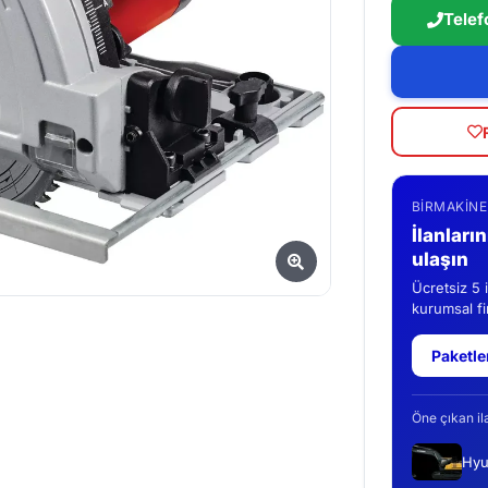
Telef
BIRMAKINE
İlanları
ulaşın
Ücretsiz 5 
kurumsal fir
Paketle
Öne çıkan il
Hyu