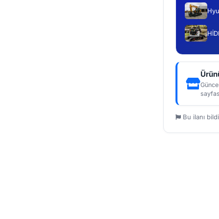
Hyu
HİD
Ürünü
Güncel
sayfas
Bu ilanı bildi