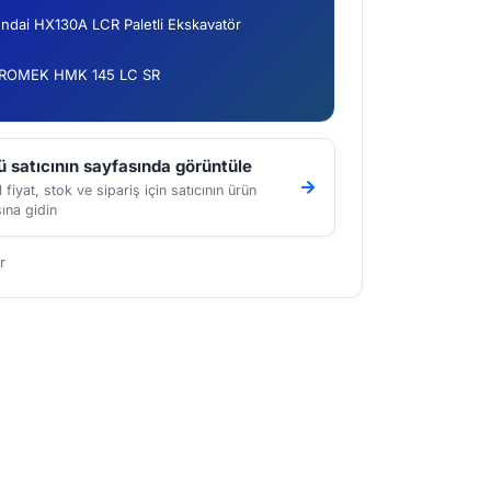
ndai HX130A LCR Paletli Ekskavatör
ROMEK HMK 145 LC SR
 satıcının sayfasında görüntüle
 fiyat, stok ve sipariş için satıcının ürün
ına gidin
r