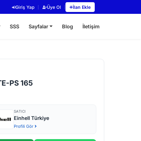
Giriş Yap
Üye Ol
İlan Ekle
r
SSS
Sayfalar
Blog
İletişim
 TE-PS 165
SATICI
Einhell Türkiye
Profili Gör