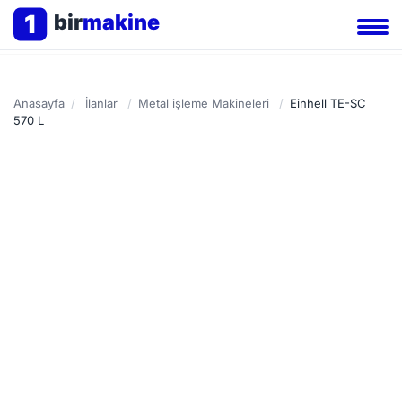
1
bir
makine
Anasayfa
/
İlanlar
/
Metal işleme Makineleri
/
Einhell TE-SC
570 L