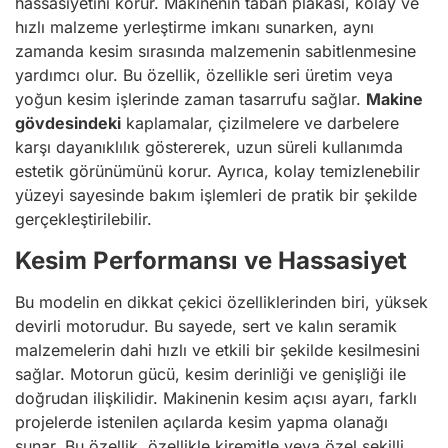
hassasiyetini korur. Makinenin taban plakası, kolay ve
hızlı malzeme yerleştirme imkanı sunarken, aynı
zamanda kesim sırasında malzemenin sabitlenmesine
yardımcı olur. Bu özellik, özellikle seri üretim veya
yoğun kesim işlerinde zaman tasarrufu sağlar.
Makine
gövdesindeki
kaplamalar, çizilmelere ve darbelere
karşı dayanıklılık göstererek, uzun süreli kullanımda
estetik görünümünü korur. Ayrıca, kolay temizlenebilir
yüzeyi sayesinde bakım işlemleri de pratik bir şekilde
gerçekleştirilebilir.
Kesim Performansı ve Hassasiyet
Bu modelin en dikkat çekici özelliklerinden biri, yüksek
devirli motorudur. Bu sayede, sert ve kalın seramik
malzemelerin dahi hızlı ve etkili bir şekilde kesilmesini
sağlar. Motorun gücü, kesim derinliği ve genişliği ile
doğrudan ilişkilidir. Makinenin kesim açısı ayarı, farklı
projelerde istenilen açılarda kesim yapma olanağı
sunar. Bu özellik, özellikle kiremitle veya özel şekilli