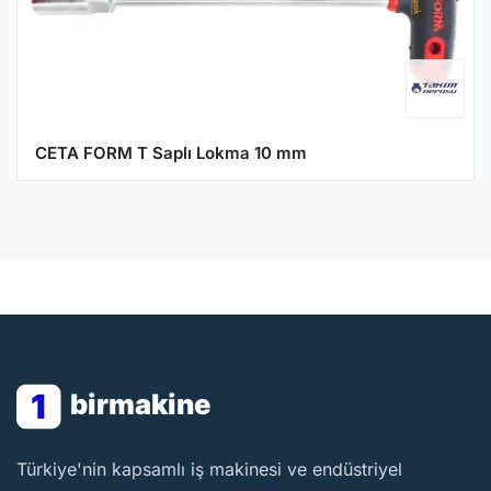
CETA FORM T Saplı Lokma 10 mm
1
birmakine
BirMakine
Türkiye'nin kapsamlı iş makinesi ve endüstriyel