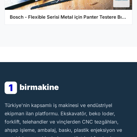
Bosch - Flexible Serisi Metal için Panter Testere Bıçağı S 1122 BF - 5'li
1
birmakine
BirMakine
Türkiye'nin kapsamlı iş makinesi ve endüstriyel
ekipman ilan platformu. Ekskavatör, beko loder,
forklift, telehandler ve vinçlerden CNC tezgâhları,
ahşap işleme, ambalaj, baskı, plastik enjeksiyon ve